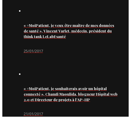
« #MoiPatient, je veux être maître de mes données
de santé », Vincent Varlet, médecin, président du
think tank LeLabEsanté
25/01/2017
« #MoiPatient, je souhaiterais avoir un hôpital
connecté », Chamfi Maoulida, blogueur Hôpital web
2.0 et Directeur de projets à l’AP-HP
21/01/2017