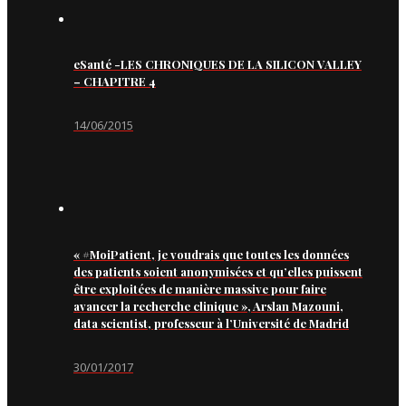
eSanté -LES CHRONIQUES DE LA SILICON VALLEY
– CHAPITRE 4
14/06/2015
« #MoiPatient, je voudrais que toutes les données
des patients soient anonymisées et qu’elles puissent
être exploitées de manière massive pour faire
avancer la recherche clinique », Arslan Mazouni,
data scientist, professeur à l’Université de Madrid
30/01/2017