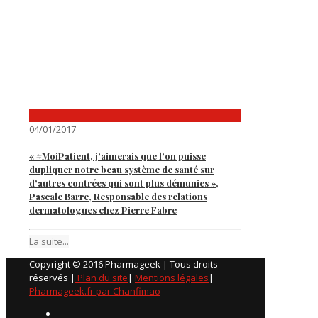
04/01/2017
« #MoiPatient, j’aimerais que l’on puisse
dupliquer notre beau système de santé sur
d’autres contrées qui sont plus démunies »,
Pascale Barre, Responsable des relations
dermatologues chez Pierre Fabre
La suite...
Copyright © 2016 Pharmageek | Tous droits
réservés |
Plan du site
|
Mentions légales
|
Pharmageek.fr par Chanfimao