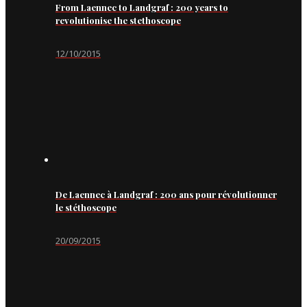
From Laennec to Landgraf : 200 years to
revolutionise the stethoscope
12/10/2015
De Laennec à Landgraf : 200 ans pour révolutionner
le stéthoscope
20/09/2015