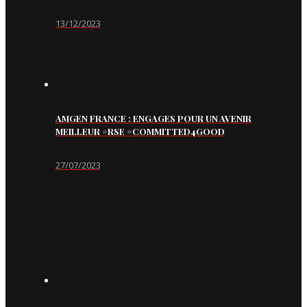
13/12/2023
AMGEN FRANCE : ENGAGES POUR UN AVENIR
MEILLEUR #RSE #COMMITTED4GOOD
27/07/2023