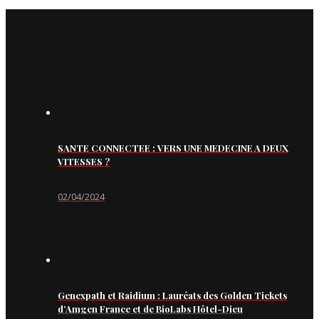
SANTE CONNECTEE : VERS UNE MEDECINE A DEUX
VITESSES ?
02/04/2024
Genexpath et Raidium : Lauréats des Golden Tickets
d’Amgen France et de BioLabs Hôtel-Dieu