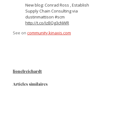
New blog: Conrad Ross , Establish
Supply Chain Consulting via
dustinmattison #scm
http://t.co/IzBQg3cNWR
See on
community.kinaxis.com
lionelreichardt
Articles similaires