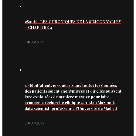
eSanté -LES CHRONIQUES DE LA SILICON VALLEY
– CHAPITRE 4
14/06/2015
« #MoiPatient, je voudrais que toutes les données
des patients soient anonymisées et qu’elles puissent
être exploitées de manière massive pour faire
avancer la recherche clinique », Arslan Mazouni,
data scientist, professeur à l’Université de Madrid
30/01/2017