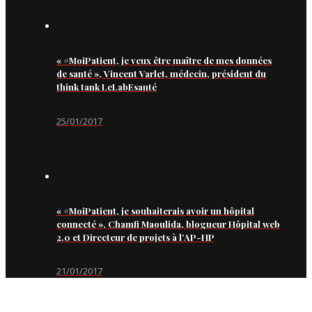
« #MoiPatient, je veux être maître de mes données
de santé », Vincent Varlet, médecin, président du
think tank LeLabEsanté
25/01/2017
« #MoiPatient, je souhaiterais avoir un hôpital
connecté », Chamfi Maoulida, blogueur Hôpital web
2.0 et Directeur de projets à l’AP-HP
21/01/2017