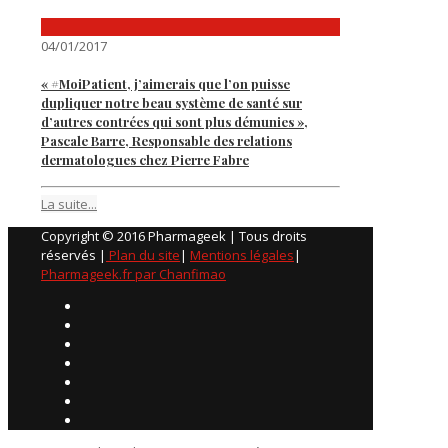
04/01/2017
« #MoiPatient, j’aimerais que l’on puisse
dupliquer notre beau système de santé sur
d’autres contrées qui sont plus démunies »,
Pascale Barre, Responsable des relations
dermatologues chez Pierre Fabre
La suite...
Copyright © 2016 Pharmageek | Tous droits
réservés |
Plan du site
|
Mentions légales
|
Pharmageek.fr par Chanfimao