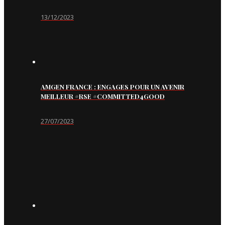
13/12/2023
AMGEN FRANCE : ENGAGES POUR UN AVENIR
MEILLEUR #RSE #COMMITTED4GOOD
27/07/2023