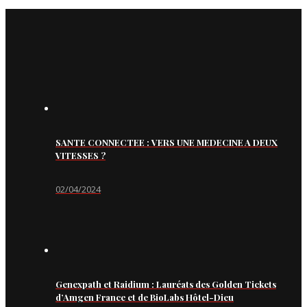
SANTE CONNECTEE : VERS UNE MEDECINE A DEUX
VITESSES ?
02/04/2024
Genexpath et Raidium : Lauréats des Golden Tickets
d’Amgen France et de BioLabs Hôtel-Dieu