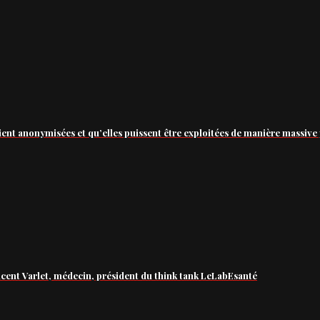
ient anonymisées et qu’elles puissent être exploitées de manière massive 
ncent Varlet, médecin, président du think tank LeLabEsanté