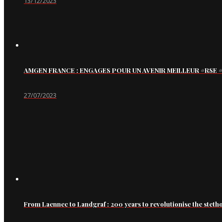
13/12/2023
AMGEN FRANCE : ENGAGES POUR UN AVENIR MEILLEUR #RS
27/07/2023
From Laennec to Landgraf : 200 years to revolutionise the steth