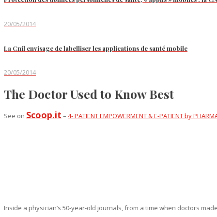
20/05/2014
La Cnil envisage de labelliser les applications de santé mobile
20/05/2014
The Doctor Used to Know Best
Scoop.it
See on
–
4- PATIENT EMPOWERMENT & E-PATIENT by PHARM
Inside a physician’s 50-year-old journals, from a time when doctors made