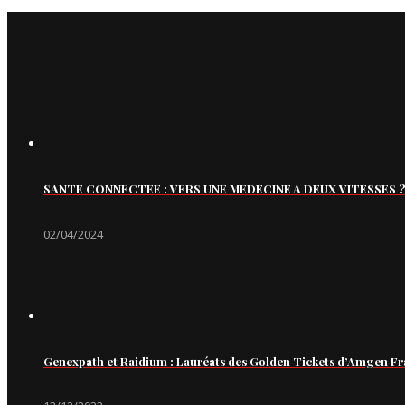
SANTE CONNECTEE : VERS UNE MEDECINE A DEUX VITESSES ?
02/04/2024
Genexpath et Raidium : Lauréats des Golden Tickets d’Amgen Fr