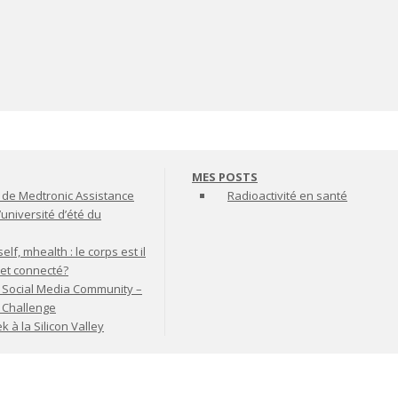
MES POSTS
de Medtronic Assistance
Radioactivité en santé
’université d’été du
lf, mhealth : le corps est il
jet connecté?
 Social Media Community –
t Challenge
à la Silicon Valley