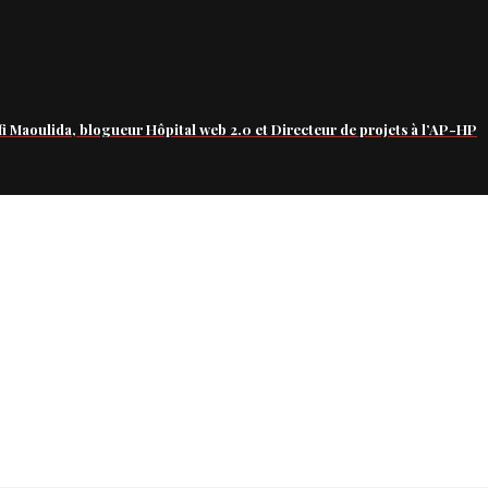
fi Maoulida, blogueur Hôpital web 2.0 et Directeur de projets à l’AP-HP