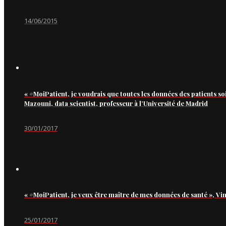
14/06/2015
« #MoiPatient, je voudrais que toutes les données des patients so
Mazouni, data scientist, professeur à l’Université de Madrid
30/01/2017
« #MoiPatient, je veux être maître de mes données de santé », Vi
25/01/2017