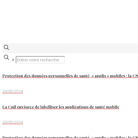
✕
Protection des données personnelles de santé, « applis » mobiles : la C
20/05/2014
La Cnil envisage de labelliser les applications de santé mobile
20/05/2014
Protection des données personnelles de santé, « applis » mobiles : la C