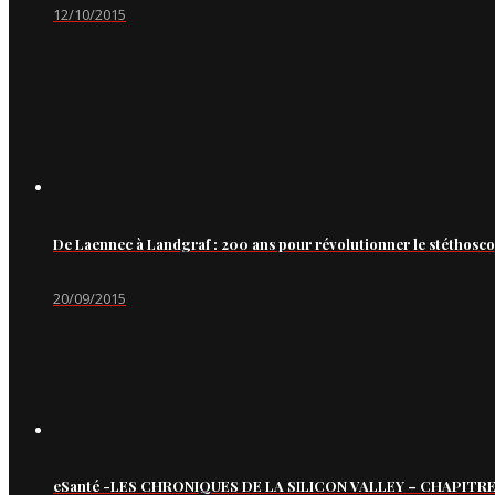
12/10/2015
De Laennec à Landgraf : 200 ans pour révolutionner le stéthosc
20/09/2015
eSanté -LES CHRONIQUES DE LA SILICON VALLEY – CHAPITRE