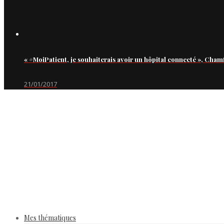
« #MoiPatient, je souhaiterais avoir un hôpital connecté », Cham
21/01/2017
Mes thématiques