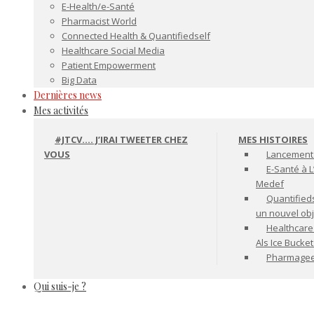
E-Health/e-Santé
Pharmacist World
Connected Health & Quantifiedself
Healthcare Social Media
Patient Empowerment
Big Data
Dernières news
Mes activités
#JTCV…. J’IRAI TWEETER CHEZ
MES HISTOIRES
VOUS
Lancement 
E-Santé à L
Medef
Quantifiedse
un nouvel ob
Healthcare
Als Ice Bucke
Pharmageek 
Qui suis-je ?