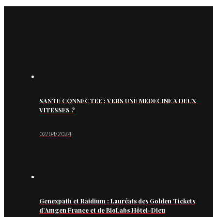
SANTE CONNECTEE : VERS UNE MEDECINE A DEUX
VITESSES ?
02/04/2024
Genexpath et Raidium : Lauréats des Golden Tickets
d’Amgen France et de BioLabs Hôtel-Dieu