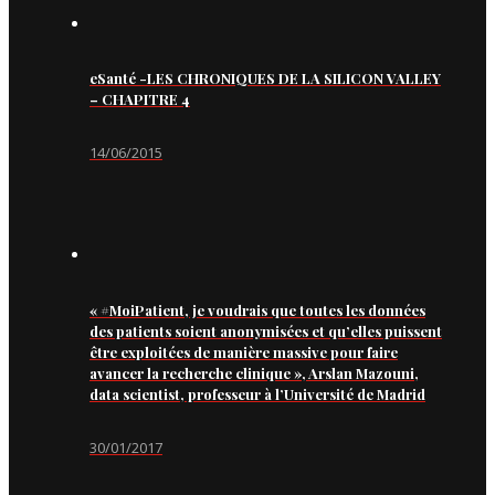
eSanté -LES CHRONIQUES DE LA SILICON VALLEY
– CHAPITRE 4
14/06/2015
« #MoiPatient, je voudrais que toutes les données
des patients soient anonymisées et qu’elles puissent
être exploitées de manière massive pour faire
avancer la recherche clinique », Arslan Mazouni,
data scientist, professeur à l’Université de Madrid
30/01/2017