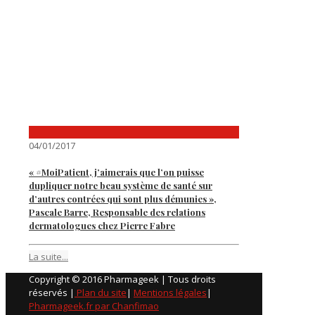
04/01/2017
« #MoiPatient, j’aimerais que l’on puisse
dupliquer notre beau système de santé sur
d’autres contrées qui sont plus démunies »,
Pascale Barre, Responsable des relations
dermatologues chez Pierre Fabre
La suite...
Copyright © 2016 Pharmageek | Tous droits
réservés |
Plan du site
|
Mentions légales
|
Pharmageek.fr par Chanfimao