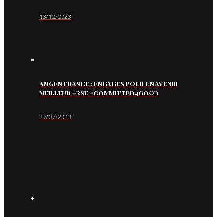
13/12/2023
AMGEN FRANCE : ENGAGES POUR UN AVENIR
MEILLEUR #RSE #COMMITTED4GOOD
27/07/2023