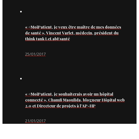
« #MoiPatient, je veux être maître de mes données
de santé », Vincent Varlet, médecin, président du
think tank LeLabEsanté
25/01/2017
« #MoiPatient, je souhaiterais avoir un hôpital
connecté », Chamfi Maoulida, blogueur Hôpital web
2.0 et Directeur de projets à l’AP-HP
21/01/2017