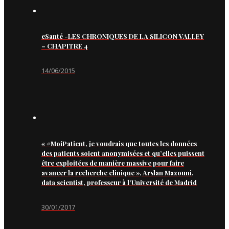
eSanté -LES CHRONIQUES DE LA SILICON VALLEY
– CHAPITRE 4
14/06/2015
« #MoiPatient, je voudrais que toutes les données
des patients soient anonymisées et qu’elles puissent
être exploitées de manière massive pour faire
avancer la recherche clinique », Arslan Mazouni,
data scientist, professeur à l’Université de Madrid
30/01/2017