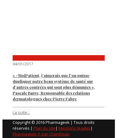
04/01/2017
« #MoiPatient, j’aimerais que l’on puisse
dupliquer notre beau système de santé sur
d’autres contrées qui sont plus démunies »,
Pascale Barre, Responsable des relations
dermatologues chez Pierre Fabre
La suite...
Copyright © 2016 Pharmageek | Tous droits
réservés |
Plan du site
|
Mentions légales
|
Pharmageek.fr par Chanfimao