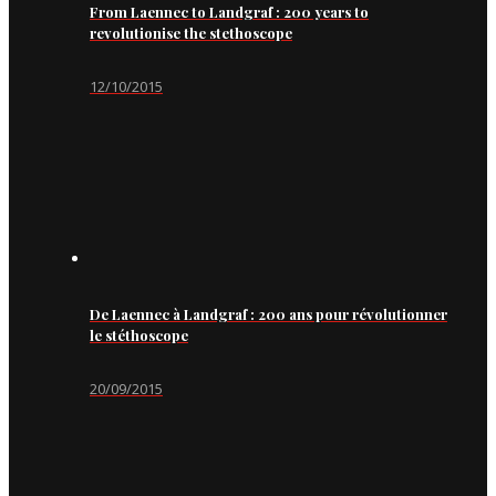
From Laennec to Landgraf : 200 years to
revolutionise the stethoscope
12/10/2015
De Laennec à Landgraf : 200 ans pour révolutionner
le stéthoscope
20/09/2015