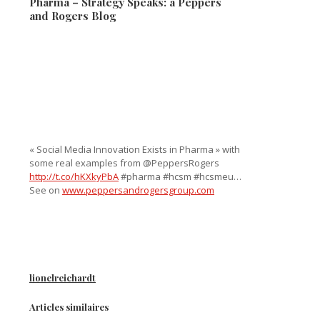
Pharma – Strategy Speaks: a Peppers
and Rogers Blog
« Social Media Innovation Exists in Pharma » with
some real examples from @PeppersRogers
http://t.co/hKXkyPbA
#pharma #hcsm #hcsmeu…
See on
www.peppersandrogersgroup.com
lionelreichardt
Articles similaires