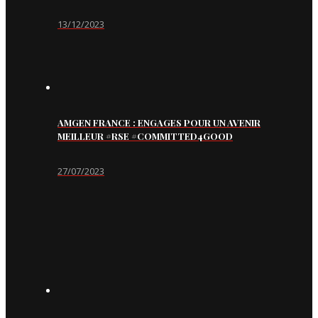
13/12/2023
AMGEN FRANCE : ENGAGES POUR UN AVENIR
MEILLEUR #RSE #COMMITTED4GOOD
27/07/2023