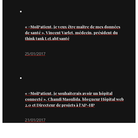
« #MoiPatient, je veux être maître de mes données
de santé », Vincent Varlet, médecin, président du
think tank LeLabEsanté
25/01/2017
« #MoiPatient, je souhaiterais avoir un hôpital
connecté », Chamfi Maoulida, blogueur Hôpital web
2.0 et Directeur de projets à l’AP-HP
21/01/2017