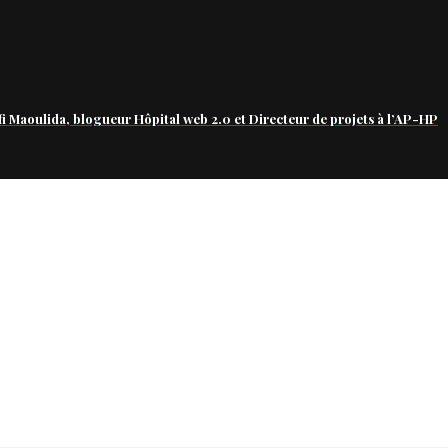
fi Maoulida, blogueur Hôpital web 2.0 et Directeur de projets à l’AP-HP