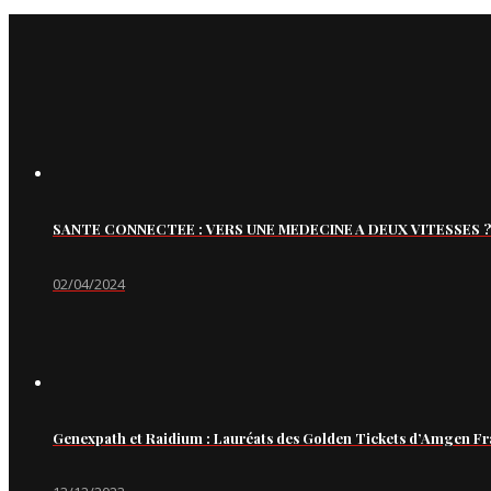
SANTE CONNECTEE : VERS UNE MEDECINE A DEUX VITESSES ?
02/04/2024
Genexpath et Raidium : Lauréats des Golden Tickets d’Amgen Fr