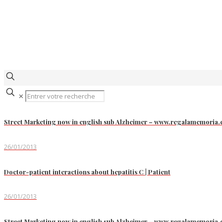
✕
Street Marketing now in english sub Alzheimer – www.regalamemoria
26/01/2013
Doctor-patient interactions about hepatitis C | Patient
26/01/2013
Street Marketing now in english sub Alzheimer – www.regalamemoria