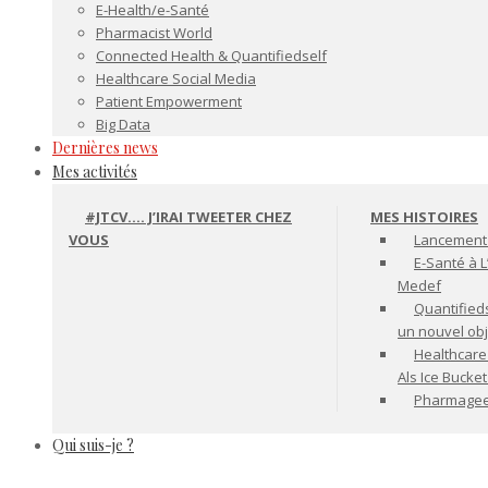
E-Health/e-Santé
Pharmacist World
Connected Health & Quantifiedself
Healthcare Social Media
Patient Empowerment
Big Data
Dernières news
Mes activités
#JTCV…. J’IRAI TWEETER CHEZ
MES HISTOIRES
VOUS
Lancement 
E-Santé à L
Medef
Quantifiedse
un nouvel ob
Healthcare
Als Ice Bucke
Pharmageek 
Qui suis-je ?