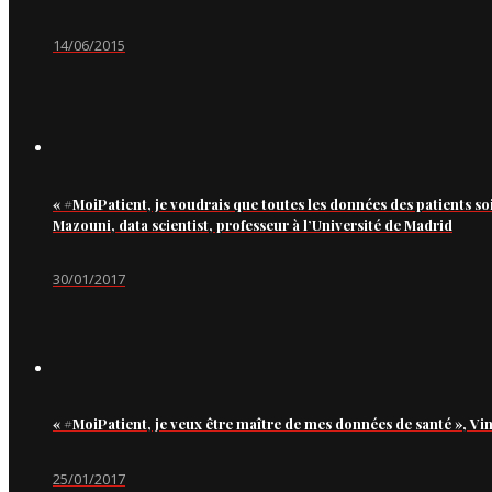
14/06/2015
« #MoiPatient, je voudrais que toutes les données des patients so
Mazouni, data scientist, professeur à l’Université de Madrid
30/01/2017
« #MoiPatient, je veux être maître de mes données de santé », Vi
25/01/2017