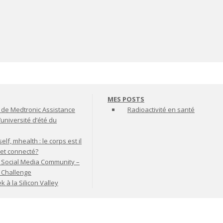
MES POSTS
de Medtronic Assistance
Radioactivité en santé
’université d’été du
lf, mhealth : le corps est il
jet connecté?
 Social Media Community –
t Challenge
à la Silicon Valley