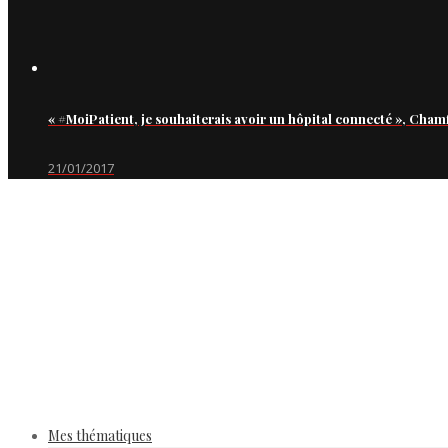
« #MoiPatient, je souhaiterais avoir un hôpital connecté », Cham
21/01/2017
Mes thématiques