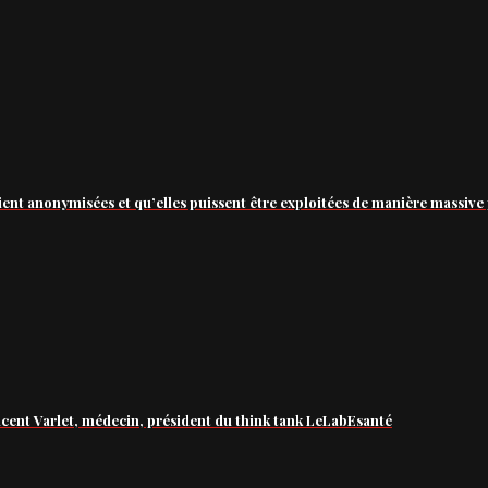
ient anonymisées et qu’elles puissent être exploitées de manière massive 
ncent Varlet, médecin, président du think tank LeLabEsanté