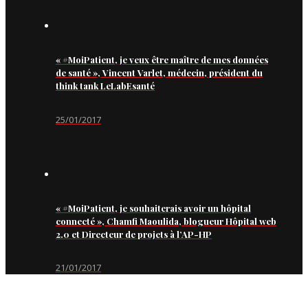
« #MoiPatient, je veux être maître de mes données
de santé », Vincent Varlet, médecin, président du
think tank LeLabEsanté
25/01/2017
« #MoiPatient, je souhaiterais avoir un hôpital
connecté », Chamfi Maoulida, blogueur Hôpital web
2.0 et Directeur de projets à l’AP-HP
21/01/2017