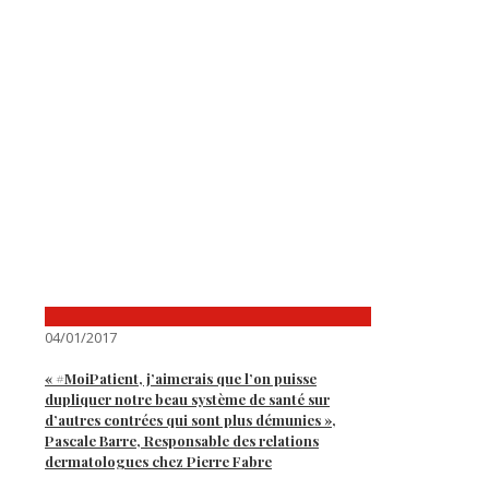
04/01/2017
« #MoiPatient, j’aimerais que l’on puisse
dupliquer notre beau système de santé sur
d’autres contrées qui sont plus démunies »,
Pascale Barre, Responsable des relations
dermatologues chez Pierre Fabre