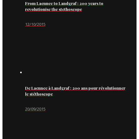
From Laennec to Landgraf : 200 years to
revolutionise the stethoscope
12/10/2015
De Laennec à Landgraf : 200 ans pour révolutionner
le stéthoscope
20/09/2015