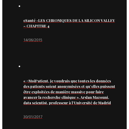
eSanté -LES CHRONIQUES DE LA SILICON VALLEY
– CHAPITRE 4
14/06/2015
« #MoiPatient, je voudrais que toutes les données
des patients soient anonymisées et qu’elles puissent
être exploitées de manière massive pour faire
avancer la recherche clinique », Arslan Mazouni,
data scientist, professeur à l’Université de Madrid
30/01/2017