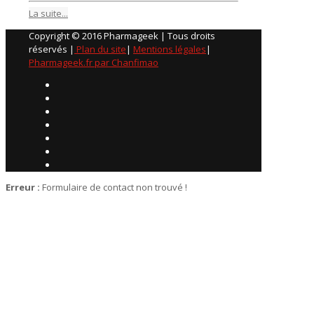
La suite...
Copyright © 2016 Pharmageek | Tous droits
réservés |
Plan du site
|
Mentions légales
|
Pharmageek.fr par Chanfimao
Erreur :
Formulaire de contact non trouvé !