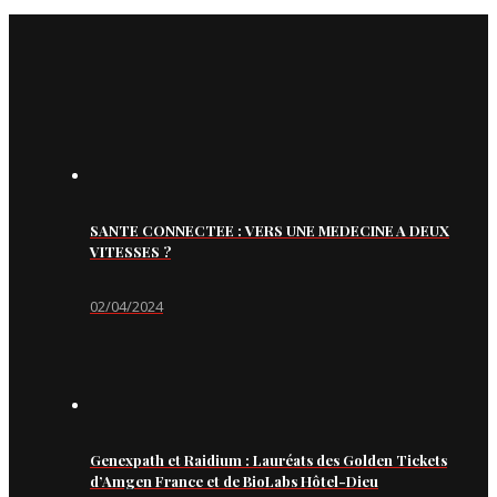
SANTE CONNECTEE : VERS UNE MEDECINE A DEUX
VITESSES ?
02/04/2024
Genexpath et Raidium : Lauréats des Golden Tickets
d’Amgen France et de BioLabs Hôtel-Dieu