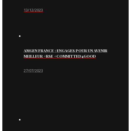
13/12/2023
AMGEN FRANCE : ENGAGES POUR UN AVENIR
MEILLEUR #RSE #COMMITTED4GOOD
27/07/2023