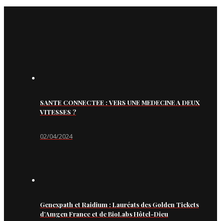
SANTE CONNECTEE : VERS UNE MEDECINE A DEUX
VITESSES ?
02/04/2024
Genexpath et Raidium : Lauréats des Golden Tickets
d’Amgen France et de BioLabs Hôtel-Dieu