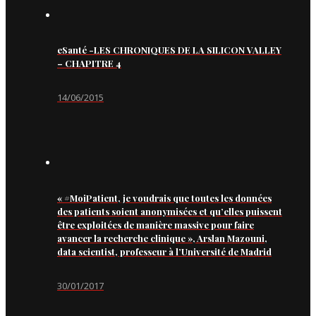
eSanté -LES CHRONIQUES DE LA SILICON VALLEY
– CHAPITRE 4
14/06/2015
« #MoiPatient, je voudrais que toutes les données
des patients soient anonymisées et qu’elles puissent
être exploitées de manière massive pour faire
avancer la recherche clinique », Arslan Mazouni,
data scientist, professeur à l’Université de Madrid
30/01/2017