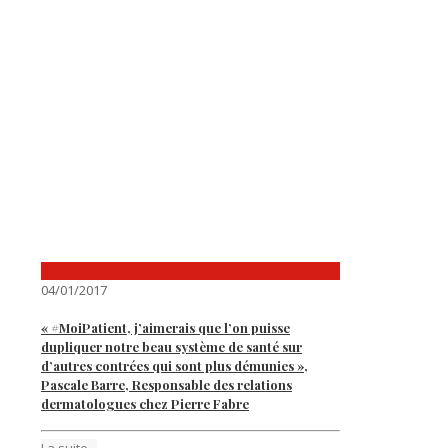
04/01/2017
« #MoiPatient, j’aimerais que l’on puisse
dupliquer notre beau système de santé sur
d’autres contrées qui sont plus démunies »,
Pascale Barre, Responsable des relations
dermatologues chez Pierre Fabre
La suite...