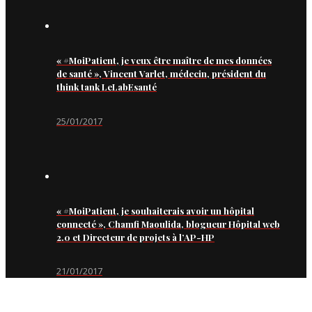
« #MoiPatient, je veux être maître de mes données
de santé », Vincent Varlet, médecin, président du
think tank LeLabEsanté
25/01/2017
« #MoiPatient, je souhaiterais avoir un hôpital
connecté », Chamfi Maoulida, blogueur Hôpital web
2.0 et Directeur de projets à l’AP-HP
21/01/2017