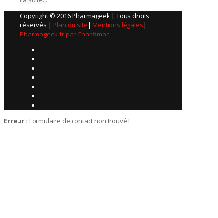
Copyright © 2016 Pharmageek | Tous droits
réservés |
Plan du site
|
Mentions légales
|
Pharmageek.fr par Chanfimao
Erreur :
Formulaire de contact non trouvé !