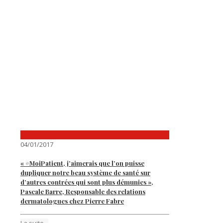
04/01/2017
« #MoiPatient, j’aimerais que l’on puisse
dupliquer notre beau système de santé sur
d’autres contrées qui sont plus démunies »,
Pascale Barre, Responsable des relations
dermatologues chez Pierre Fabre
La suite...