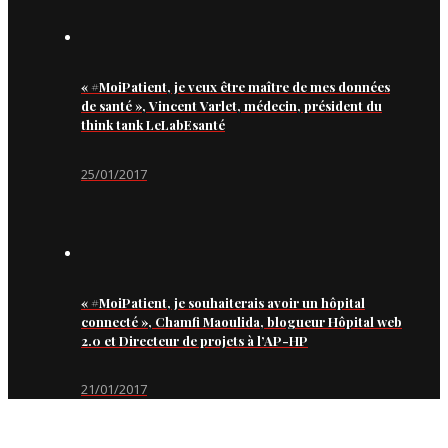
« #MoiPatient, je veux être maître de mes données
de santé », Vincent Varlet, médecin, président du
think tank LeLabEsanté
25/01/2017
« #MoiPatient, je souhaiterais avoir un hôpital
connecté », Chamfi Maoulida, blogueur Hôpital web
2.0 et Directeur de projets à l’AP-HP
21/01/2017