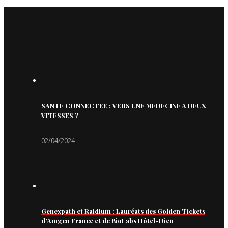
SANTE CONNECTEE : VERS UNE MEDECINE A DEUX
VITESSES ?
02/04/2024
Genexpath et Raidium : Lauréats des Golden Tickets
d’Amgen France et de BioLabs Hôtel-Dieu