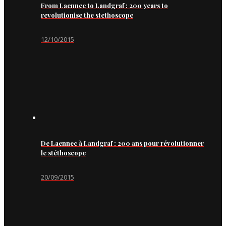
From Laennec to Landgraf : 200 years to
revolutionise the stethoscope
12/10/2015
De Laennec à Landgraf : 200 ans pour révolutionner
le stéthoscope
20/09/2015