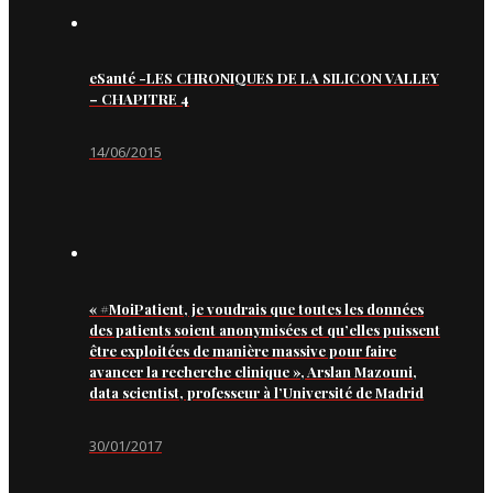
eSanté -LES CHRONIQUES DE LA SILICON VALLEY
– CHAPITRE 4
14/06/2015
« #MoiPatient, je voudrais que toutes les données
des patients soient anonymisées et qu’elles puissent
être exploitées de manière massive pour faire
avancer la recherche clinique », Arslan Mazouni,
data scientist, professeur à l’Université de Madrid
30/01/2017