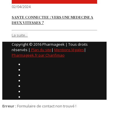
02/04/2024
SANTE CONNECTEE : VERS UNE MEDECINE A
DEUX VITESSES ?
La suite...
Copyright © 2016 Pharmageek | Tous droits
réservés |
Plan du site
|
Mentions légales
|
Pharmageek.fr par Chanfimao
Erreur :
Formulaire de contact non trouvé !