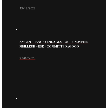
13/12/2023
AMGEN FRANCE : ENGAGES POUR UN AVENIR
MEILLEUR #RSE #COMMITTED4GOOD
27/07/2023