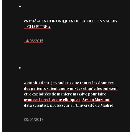
eSanté -LES CHRONIQUES DE LA SILICON VALLEY
– CHAPITRE 4
14/06/2015
« #MoiPatient, je voudrais que toutes les données
des patients soient anonymisées et qu’elles puissent
être exploitées de manière massive pour faire
avancer la recherche clinique », Arslan Mazouni,
data scientist, professeur à l’Université de Madrid
30/01/2017