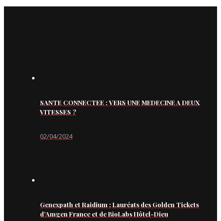
SANTE CONNECTEE : VERS UNE MEDECINE A DEUX
VITESSES ?
02/04/2024
Genexpath et Raidium : Lauréats des Golden Tickets
d’Amgen France et de BioLabs Hôtel-Dieu