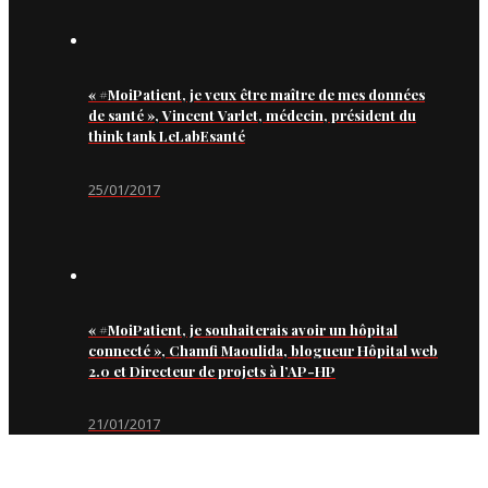
« #MoiPatient, je veux être maître de mes données
de santé », Vincent Varlet, médecin, président du
think tank LeLabEsanté
25/01/2017
« #MoiPatient, je souhaiterais avoir un hôpital
connecté », Chamfi Maoulida, blogueur Hôpital web
2.0 et Directeur de projets à l’AP-HP
21/01/2017