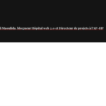
fi Maoulida, blogueur Hôpital web 2.0 et Directeur de projets à l’AP-HP