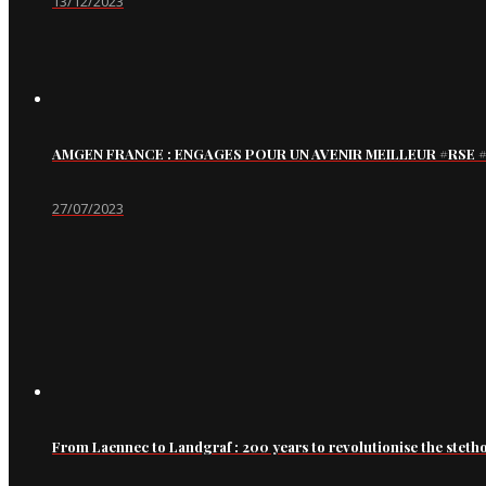
13/12/2023
AMGEN FRANCE : ENGAGES POUR UN AVENIR MEILLEUR #RS
27/07/2023
From Laennec to Landgraf : 200 years to revolutionise the steth