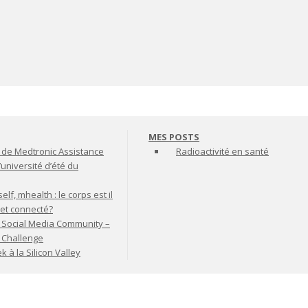
MES POSTS
de Medtronic Assistance
Radioactivité en santé
’université d’été du
lf, mhealth : le corps est il
jet connecté?
 Social Media Community –
t Challenge
à la Silicon Valley