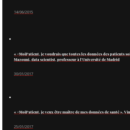
14/06/2015
« #MoiPatient, je voudrais que toutes les données des patients so
Mazouni, data scientist, professeur à l’Université de Madrid
30/01/2017
« #MoiPatient, je veux être maître de mes données de santé », Vi
25/01/2017