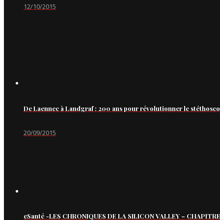
12/10/2015
De Laennec à Landgraf : 200 ans pour révolutionner le stéthosc
20/09/2015
eSanté -LES CHRONIQUES DE LA SILICON VALLEY – CHAPITRE