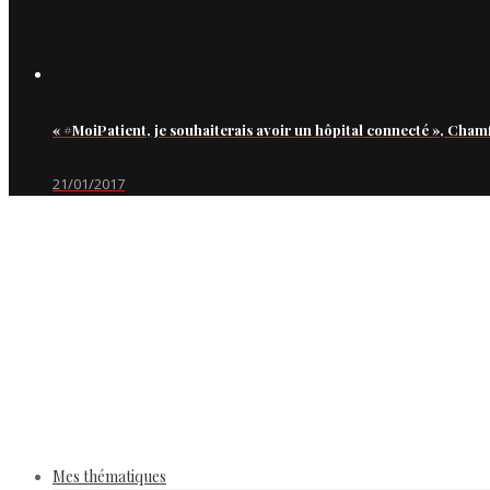
« #MoiPatient, je souhaiterais avoir un hôpital connecté », Cham
21/01/2017
Mes thématiques