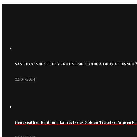
SANTE CONNECTEE : VERS UNE MEDECINE A DEUX VITESSES ?
02/04/2024
Genexpath et Raidium : Lauréats des Golden Tickets d’Amgen Fr