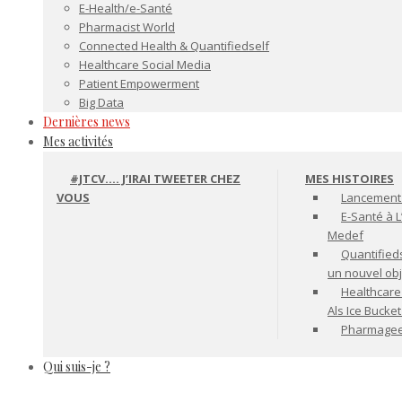
E-Health/e-Santé
Pharmacist World
Connected Health & Quantifiedself
Healthcare Social Media
Patient Empowerment
Big Data
Dernières news
Mes activités
#JTCV…. J’IRAI TWEETER CHEZ
MES HISTOIRES
VOUS
Lancement 
E-Santé à L
Medef
Quantifiedse
un nouvel ob
Healthcare
Als Ice Bucke
Pharmageek 
Qui suis-je ?