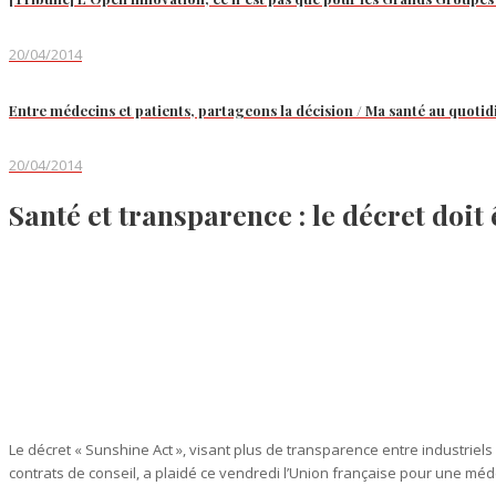
20/04/2014
Entre médecins et patients, partageons la décision / Ma santé au quotid
20/04/2014
Santé et transparence : le décret doit 
Le décret « Sunshine Act », visant plus de transparence entre industriels
contrats de conseil, a plaidé ce vendredi l’Union française pour une méde