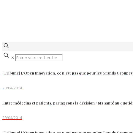
✕
[Tribune] L’Open Innovation, ce n’est pas que pour les Grands Groupes
20/04/2014
Entre médecins et patients, partageons la décision / Ma santé au quotid
20/04/2014
[Tribune] L’Open Innovation, ce n’est pas que pour les Grands Groupes