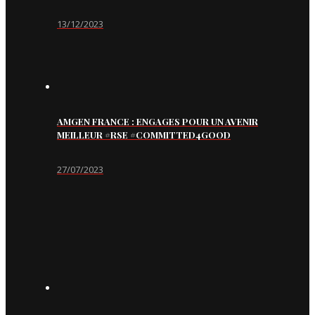
13/12/2023
AMGEN FRANCE : ENGAGES POUR UN AVENIR
MEILLEUR #RSE #COMMITTED4GOOD
27/07/2023