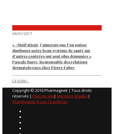
04/01/2017
« #MoiPatient, j’aimerais que l’on puisse
dupliquer notre beau système de santé sur
d’autres contrées qui sont plus démunies »,
Pascale Barre, Responsable des relations
dermatologues chez Pierre Fabre
La suite...
Copyright © 2016 Pharmageek | Tous droits
réservés |
Plan du site
|
Mentions légales
|
Pharmageek.fr par Chanfimao