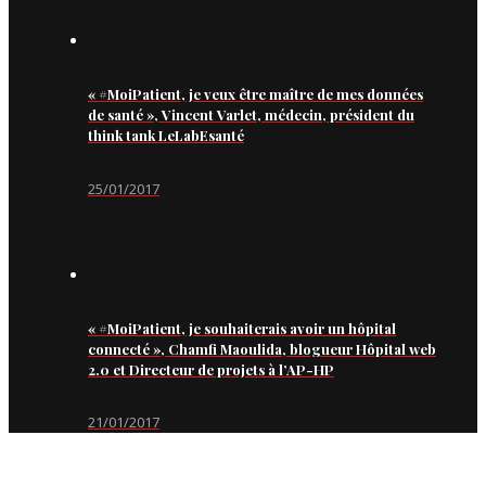
« #MoiPatient, je veux être maître de mes données
de santé », Vincent Varlet, médecin, président du
think tank LeLabEsanté
25/01/2017
« #MoiPatient, je souhaiterais avoir un hôpital
connecté », Chamfi Maoulida, blogueur Hôpital web
2.0 et Directeur de projets à l’AP-HP
21/01/2017