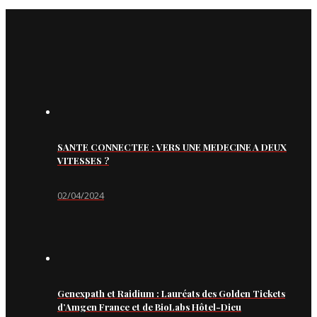
SANTE CONNECTEE : VERS UNE MEDECINE A DEUX
VITESSES ?
02/04/2024
Genexpath et Raidium : Lauréats des Golden Tickets
d’Amgen France et de BioLabs Hôtel-Dieu