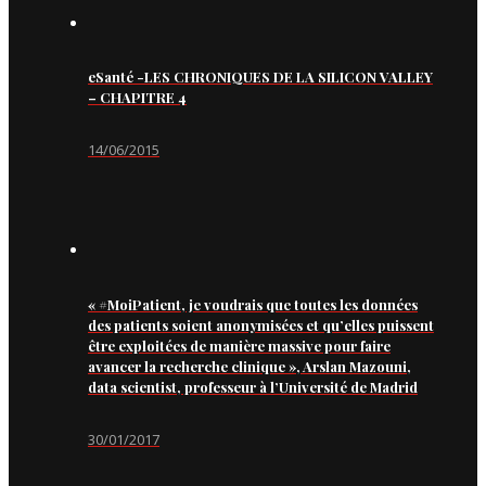
eSanté -LES CHRONIQUES DE LA SILICON VALLEY
– CHAPITRE 4
14/06/2015
« #MoiPatient, je voudrais que toutes les données
des patients soient anonymisées et qu’elles puissent
être exploitées de manière massive pour faire
avancer la recherche clinique », Arslan Mazouni,
data scientist, professeur à l’Université de Madrid
30/01/2017