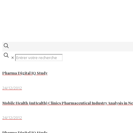
✕
Pharma Digital IQ Study
24/12/2012
Mobile Health (mHealth) Clinics Pharmaceutical Industry Analysis in
24/12/2012
Pharma Digital IQ Study