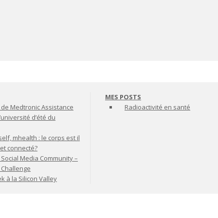
MES POSTS
de Medtronic Assistance
Radioactivité en santé
’université d’été du
lf, mhealth : le corps est il
jet connecté?
 Social Media Community –
t Challenge
à la Silicon Valley