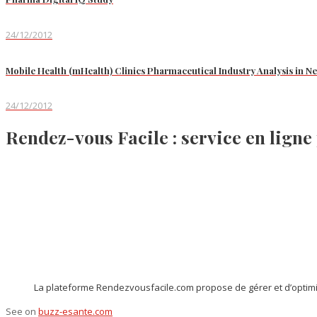
24/12/2012
Mobile Health (mHealth) Clinics Pharmaceutical Industry Analysis in
24/12/2012
Rendez-vous Facile : service en ligne
La plateforme Rendezvousfacile.com propose de gérer et d’optimi
See on
buzz-esante.com