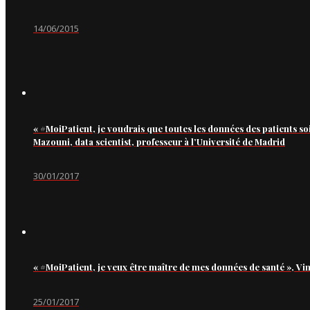
14/06/2015
« #MoiPatient, je voudrais que toutes les données des patients so
Mazouni, data scientist, professeur à l’Université de Madrid
30/01/2017
« #MoiPatient, je veux être maître de mes données de santé », Vi
25/01/2017