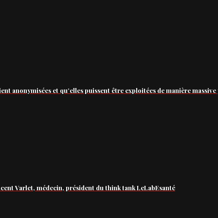
ient anonymisées et qu’elles puissent être exploitées de manière massive 
ncent Varlet, médecin, président du think tank LeLabEsanté