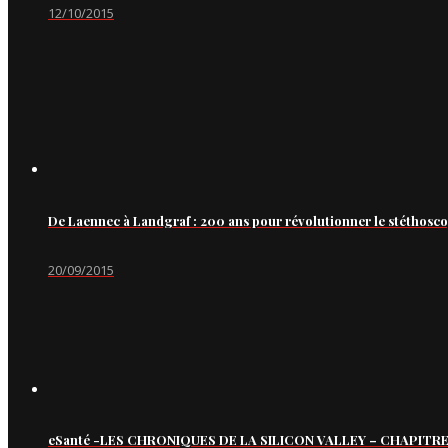
12/10/2015
De Laennec à Landgraf : 200 ans pour révolutionner le stéthosc
20/09/2015
eSanté -LES CHRONIQUES DE LA SILICON VALLEY – CHAPITRE