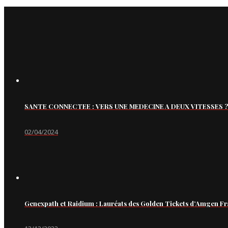
SANTE CONNECTEE : VERS UNE MEDECINE A DEUX VITESSES ?
02/04/2024
Genexpath et Raidium : Lauréats des Golden Tickets d’Amgen Fr