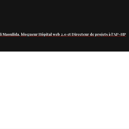
fi Maoulida, blogueur Hôpital web 2.0 et Directeur de projets à l’AP-HP