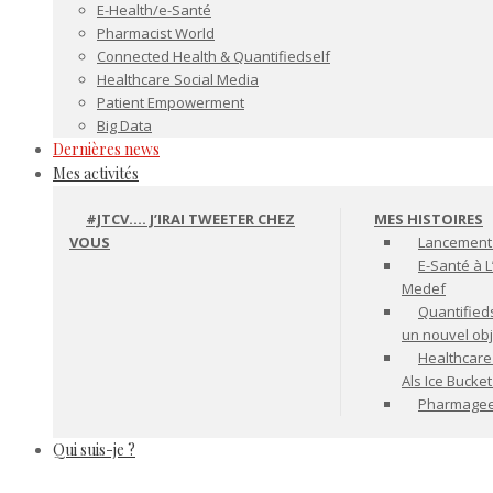
E-Health/e-Santé
Pharmacist World
Connected Health & Quantifiedself
Healthcare Social Media
Patient Empowerment
Big Data
Dernières news
Mes activités
#JTCV…. J’IRAI TWEETER CHEZ
MES HISTOIRES
VOUS
Lancement 
E-Santé à L
Medef
Quantifiedse
un nouvel ob
Healthcare
Als Ice Bucke
Pharmageek 
Qui suis-je ?