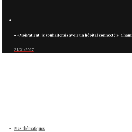
« #MoiPatient, je souhaiterais avoir un hôpital connecté », Cham
21/01/2017
Mes thématiques