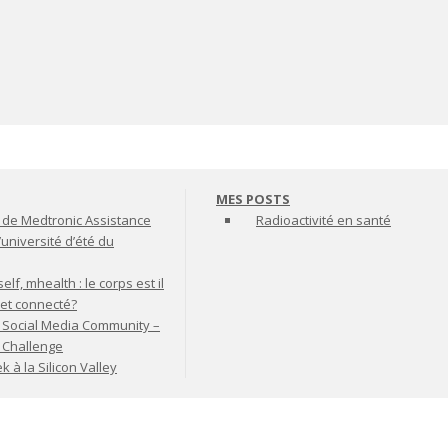
MES POSTS
de Medtronic Assistance
Radioactivité en santé
’université d’été du
lf, mhealth : le corps est il
jet connecté?
 Social Media Community –
t Challenge
à la Silicon Valley