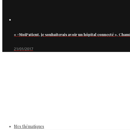
« #MoiPatient, je souhaiterais avoir un hôpital connecté », Cham
21/01/2017
Mes thématiques