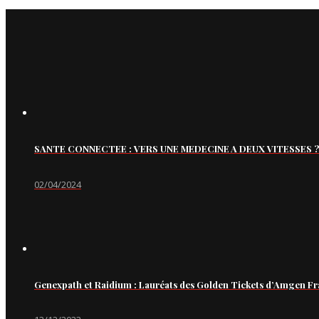
SANTE CONNECTEE : VERS UNE MEDECINE A DEUX VITESSES ?
02/04/2024
Genexpath et Raidium : Lauréats des Golden Tickets d’Amgen Fr