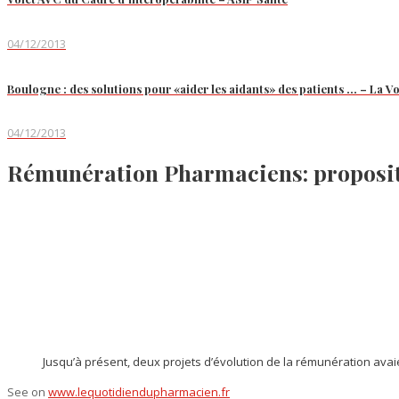
04/12/2013
Boulogne : des solutions pour «aider les aidants» des patients … – La V
04/12/2013
Rémunération Pharmaciens: proposit
Jusqu’à présent, deux projets d’évolution de la rémunération avaien
See on
www.lequotidiendupharmacien.fr