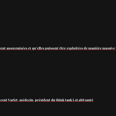
ient anonymisées et qu’elles puissent être exploitées de manière massive 
ncent Varlet, médecin, président du think tank LeLabEsanté