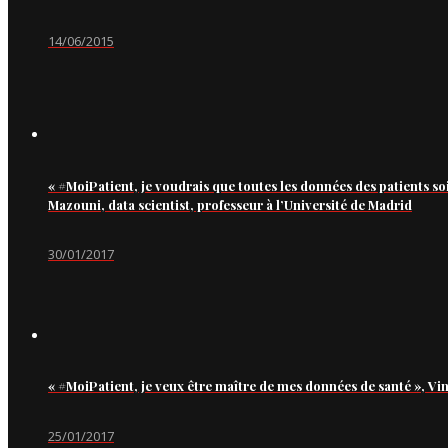
14/06/2015
« #MoiPatient, je voudrais que toutes les données des patients so
Mazouni, data scientist, professeur à l’Université de Madrid
30/01/2017
« #MoiPatient, je veux être maître de mes données de santé », Vi
25/01/2017