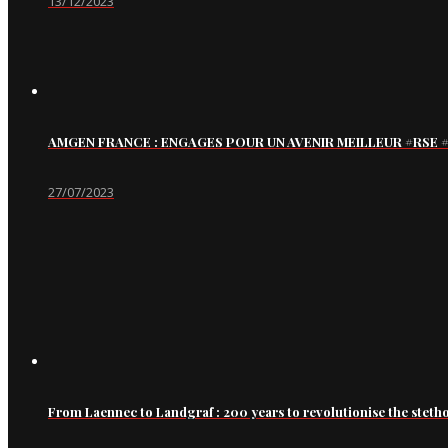
13/12/2023
AMGEN FRANCE : ENGAGES POUR UN AVENIR MEILLEUR #RS
27/07/2023
From Laennec to Landgraf : 200 years to revolutionise the steth