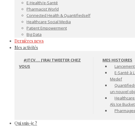
E-Health/e-Santé
Pharmacist World
Connected Health & Quantifiedself
Healthcare Social Media
Patient Empowerment
Big Data
Dernières news
Mes activités
#JTCV…. J’IRAI TWEETER CHEZ
MES HISTOIRES
VOUS
Lancement 
E-Santé à L
Medef
Quantifiedse
un nouvel ob
Healthcare
Als Ice Bucke
Pharmageek 
Qui suis-je ?