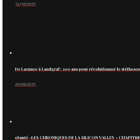
12/10/2015
De Laennec à Landgraf : 200 ans pour révolutionner le stéthosc
20/09/2015
eSanté -LES CHRONIQUES DE LA SILICON VALLEY – CHAPITRE