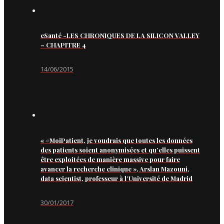
eSanté -LES CHRONIQUES DE LA SILICON VALLEY
– CHAPITRE 4
14/06/2015
« #MoiPatient, je voudrais que toutes les données
des patients soient anonymisées et qu’elles puissent
être exploitées de manière massive pour faire
avancer la recherche clinique », Arslan Mazouni,
data scientist, professeur à l’Université de Madrid
30/01/2017