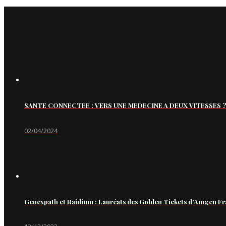
SANTE CONNECTEE : VERS UNE MEDECINE A DEUX VITESSES ?
02/04/2024
Genexpath et Raidium : Lauréats des Golden Tickets d’Amgen Fr