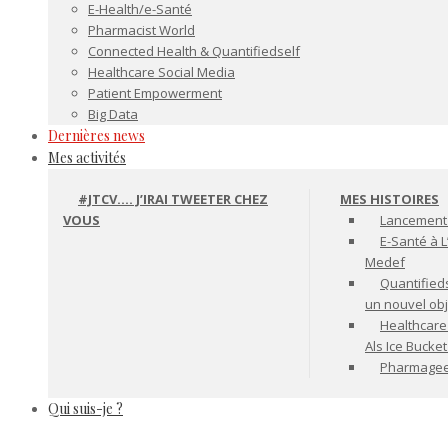
E-Health/e-Santé
Pharmacist World
Connected Health & Quantifiedself
Healthcare Social Media
Patient Empowerment
Big Data
Dernières news
Mes activités
#JTCV…. J’IRAI TWEETER CHEZ
MES HISTOIRES
VOUS
Lancement 
E-Santé à L
Medef
Quantifiedse
un nouvel ob
Healthcare
Als Ice Bucke
Pharmageek 
Qui suis-je ?