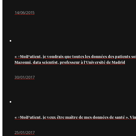
14/06/2015
« #MoiPatient, je voudrais que toutes les données des patients so
Mazouni, data scientist, professeur à l’Université de Madrid
30/01/2017
« #MoiPatient, je veux être maître de mes données de santé », Vi
25/01/2017