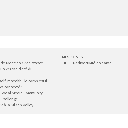
MES POSTS
de Medtronic Assistance
Radioactivité en santé
’université d’été du
lf, mhealth : le corps est il
jet connecté?
 Social Media Community –
t Challenge
à la Silicon Valley