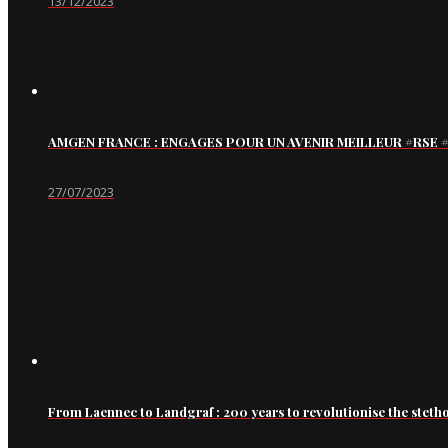
13/12/2023
AMGEN FRANCE : ENGAGES POUR UN AVENIR MEILLEUR #RS
27/07/2023
From Laennec to Landgraf : 200 years to revolutionise the steth