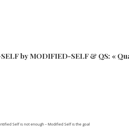
LF by MODIFIED-SELF & QS: « Quanti
fied Self is not enough – Modified Self is the goal