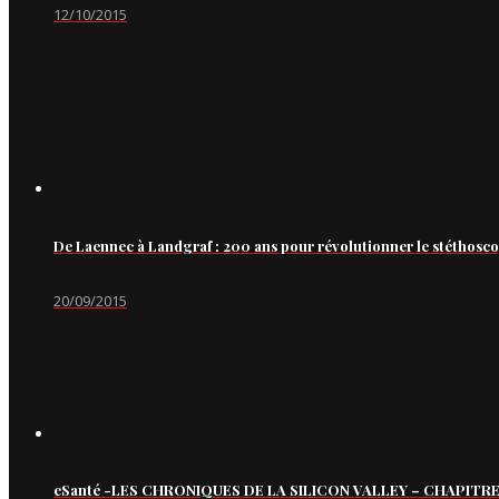
12/10/2015
De Laennec à Landgraf : 200 ans pour révolutionner le stéthosc
20/09/2015
eSanté -LES CHRONIQUES DE LA SILICON VALLEY – CHAPITRE