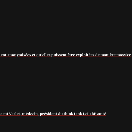
ient anonymisées et qu’elles puissent être exploitées de manière massive 
ncent Varlet, médecin, président du think tank LeLabEsanté