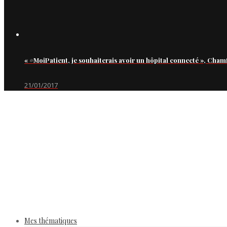
« #MoiPatient, je souhaiterais avoir un hôpital connecté », Cham
21/01/2017
Mes thématiques