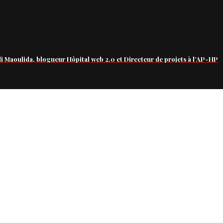
fi Maoulida, blogueur Hôpital web 2.0 et Directeur de projets à l’AP-HP