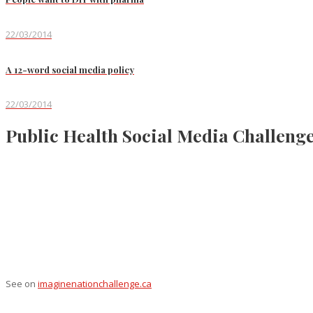
22/03/2014
A 12-word social media policy
22/03/2014
Public Health Social Media Challeng
See on
imaginenationchallenge.ca