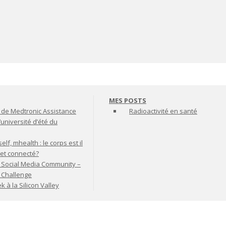
MES POSTS
de Medtronic Assistance
Radioactivité en santé
’université d’été du
lf, mhealth : le corps est il
jet connecté?
 Social Media Community –
t Challenge
à la Silicon Valley