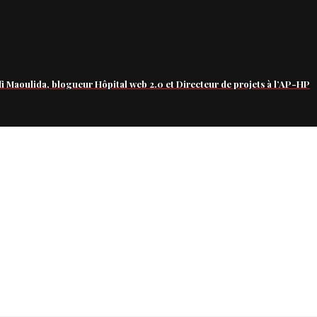
fi Maoulida, blogueur Hôpital web 2.0 et Directeur de projets à l’AP-HP