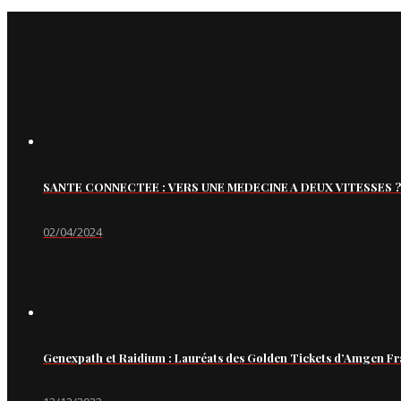
SANTE CONNECTEE : VERS UNE MEDECINE A DEUX VITESSES ?
02/04/2024
Genexpath et Raidium : Lauréats des Golden Tickets d’Amgen Fr