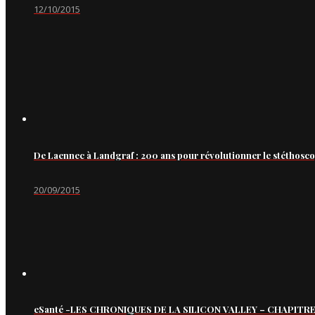
12/10/2015
De Laennec à Landgraf : 200 ans pour révolutionner le stéthosc
20/09/2015
eSanté -LES CHRONIQUES DE LA SILICON VALLEY – CHAPITRE