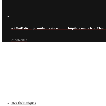
« #MoiPatient, je souhaiterais avoir un hôpital connecté », Cham
21/01/2017
Mes thématiques