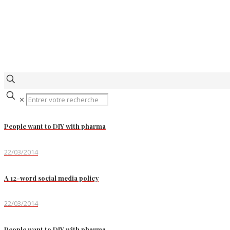
✕
People want to DIY with pharma
22/03/2014
A 12-word social media policy
22/03/2014
People want to DIY with pharma