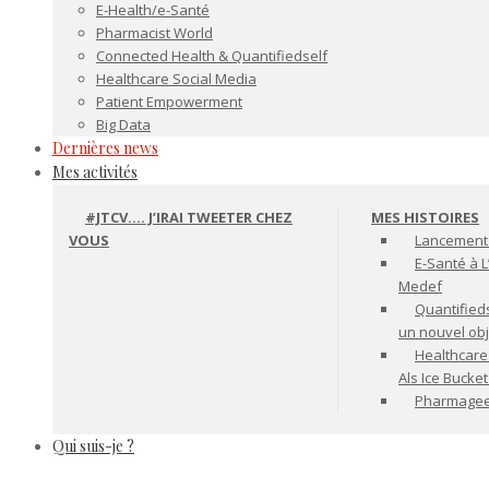
E-Health/e-Santé
Pharmacist World
Connected Health & Quantifiedself
Healthcare Social Media
Patient Empowerment
Big Data
Dernières news
Mes activités
#JTCV…. J’IRAI TWEETER CHEZ
MES HISTOIRES
VOUS
Lancement 
E-Santé à L
Medef
Quantifiedse
un nouvel ob
Healthcare
Als Ice Bucke
Pharmageek 
Qui suis-je ?