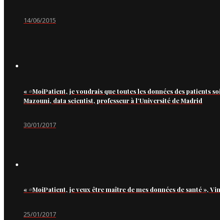
14/06/2015
« #MoiPatient, je voudrais que toutes les données des patients so
Mazouni, data scientist, professeur à l’Université de Madrid
30/01/2017
« #MoiPatient, je veux être maître de mes données de santé », Vi
25/01/2017