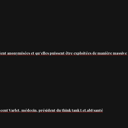
ient anonymisées et qu’elles puissent être exploitées de manière massive 
ncent Varlet, médecin, président du think tank LeLabEsanté