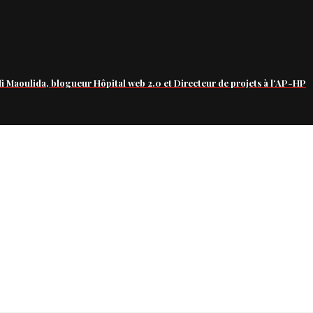
fi Maoulida, blogueur Hôpital web 2.0 et Directeur de projets à l’AP-HP