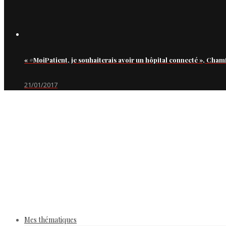
« #MoiPatient, je souhaiterais avoir un hôpital connecté », Cham
21/01/2017
Mes thématiques