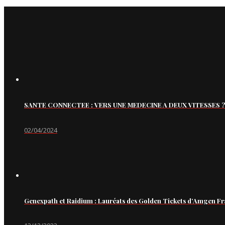
SANTE CONNECTEE : VERS UNE MEDECINE A DEUX VITESSES ?
02/04/2024
Genexpath et Raidium : Lauréats des Golden Tickets d’Amgen Fr