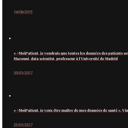
14/06/2015
« #MoiPatient, je voudrais que toutes les données des patients so
Mazouni, data scientist, professeur à l’Université de Madrid
30/01/2017
« #MoiPatient, je veux être maître de mes données de santé », Vi
25/01/2017