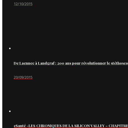
12/10/2015
De Laennec à Landgraf : 200 ans pour révolutionner le stéthosc
20/09/2015
eSanté -LES CHRONIQUES DE LA SILICON VALLEY – CHAPITRE