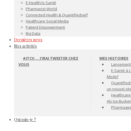
E-Health/e-Santé
Pharmacist World
Connected Health & Quantifiedself
Healthcare Social Media
Patient Empowerment
Big Data
Dernières news
Mes activités
#JTCV…. J’IRAI TWEETER CHEZ
MES HISTOIRES
VOUS
Lancement 
E-Santé à L
Medef
Quantifiedse
un nouvel ob
Healthcare
Als Ice Bucke
Pharmageek 
Qui suis-je ?