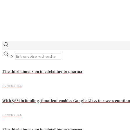
✕
The third dimension in edetailing to pharma
07/03/2014
With $6M in funding, Emotient enables Google Glass to « see » emotion
08/03/2014
The third dimension in edetailing to pharma