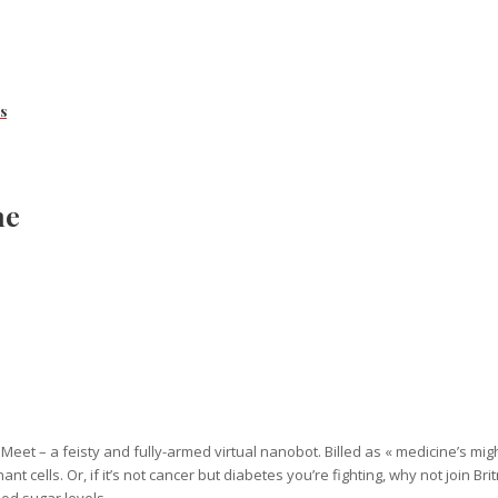
s
me
 – a feisty and fully-armed virtual nanobot. Billed as « medicine’s mighti
 cells. Or, if it’s not cancer but diabetes you’re fighting, why not join B
ood sugar levels.