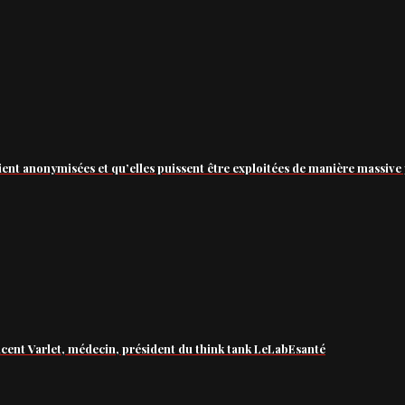
ient anonymisées et qu’elles puissent être exploitées de manière massive 
ncent Varlet, médecin, président du think tank LeLabEsanté