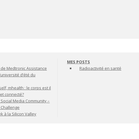
MES POSTS
de Medtronic Assistance
Radioactivité en santé
’université d’été du
lf, mhealth : le corps est il
jet connecté?
 Social Media Community –
t Challenge
à la Silicon Valley