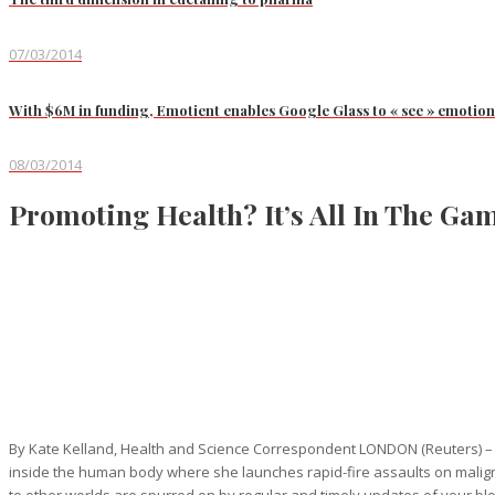
07/03/2014
With $6M in funding, Emotient enables Google Glass to « see » emotion
08/03/2014
Promoting Health? It’s All In The Ga
By Kate Kelland, Health and Science Correspondent LONDON (Reuters) – Meet
inside the human body where she launches rapid-fire assaults on malignant
to other worlds are spurred on by regular and timely updates of your bl