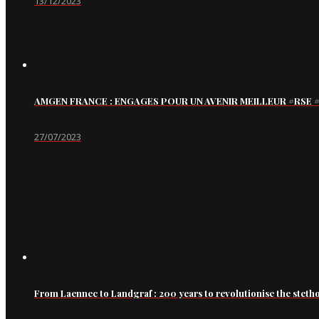
13/12/2023
AMGEN FRANCE : ENGAGES POUR UN AVENIR MEILLEUR #RS
27/07/2023
From Laennec to Landgraf : 200 years to revolutionise the steth