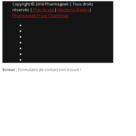
Copyright © 2016 Pharmageek | Tous droits
réservés |
Plan du site
|
Mentions légales
|
Pharmageek.fr par Chanfimao
Erreur :
Formulaire de contact non trouvé !