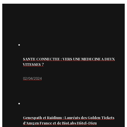
SANTE CONNECTEE : VERS UNE MEDECINE A DEUX
VITESSES ?
02/04/2024
Genexpath et Raidium : Lauréats des Golden Tickets
d’Amgen France et de BioLabs Hôtel-Dieu