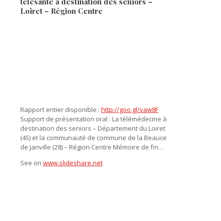
télésanté à destination des seniors –
Loiret – Région Centre
Rapport entier disponible :
http://goo.gl/vaw8F
Support de présentation oral : La télémédecine à
destination des seniors – Département du Loiret
(45) et la communauté de commune de la Beauce
de Janville (28) – Région Centre Mémoire de fin…
See on
www.slideshare.net