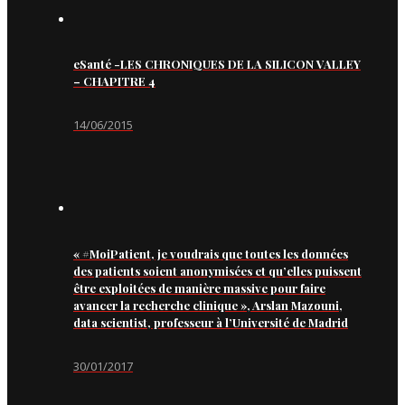
eSanté -LES CHRONIQUES DE LA SILICON VALLEY
– CHAPITRE 4
14/06/2015
« #MoiPatient, je voudrais que toutes les données
des patients soient anonymisées et qu’elles puissent
être exploitées de manière massive pour faire
avancer la recherche clinique », Arslan Mazouni,
data scientist, professeur à l’Université de Madrid
30/01/2017