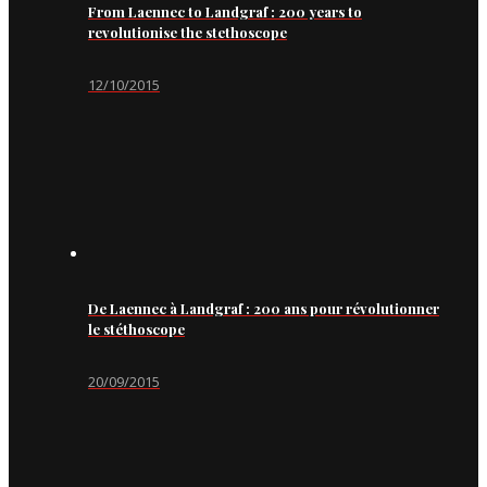
From Laennec to Landgraf : 200 years to
revolutionise the stethoscope
12/10/2015
De Laennec à Landgraf : 200 ans pour révolutionner
le stéthoscope
20/09/2015