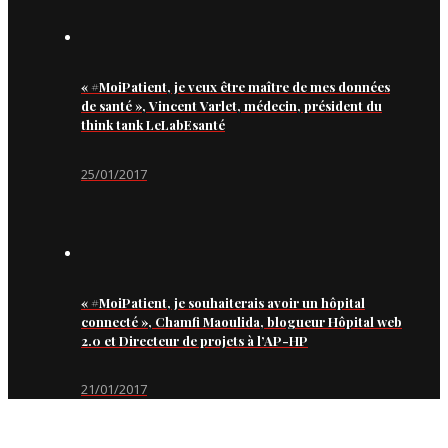
« #MoiPatient, je veux être maître de mes données
de santé », Vincent Varlet, médecin, président du
think tank LeLabEsanté
25/01/2017
« #MoiPatient, je souhaiterais avoir un hôpital
connecté », Chamfi Maoulida, blogueur Hôpital web
2.0 et Directeur de projets à l’AP-HP
21/01/2017