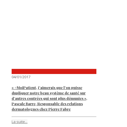
04/01/2017
« #MoiPatient, j’aimerais que l’on puisse
dupliquer notre beau système de santé sur
d’autres contrées qui sont plus démunies »,
Pascale Barre, Responsable des relations
dermatologues chez Pierre Fabre
La suite...