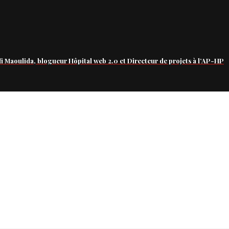
fi Maoulida, blogueur Hôpital web 2.0 et Directeur de projets à l’AP-HP