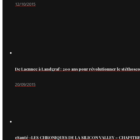
12/10/2015
De Laennec à Landgraf : 200 ans pour révolutionner le stéthosc
20/09/2015
eSanté -LES CHRONIQUES DE LA SILICON VALLEY – CHAPITRE