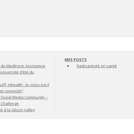
MES POSTS
de Medtronic Assistance
Radioactivité en santé
’université d’été du
lf, mhealth : le corps est il
jet connecté?
 Social Media Community –
t Challenge
à la Silicon Valley