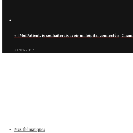
« #MoiPatient, je souhaiterais avoir un hôpital connecté », Cham
21/01/2017
Mes thématiques