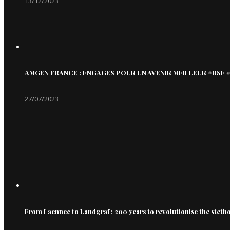
13/12/2023
AMGEN FRANCE : ENGAGES POUR UN AVENIR MEILLEUR #RS
27/07/2023
From Laennec to Landgraf : 200 years to revolutionise the steth