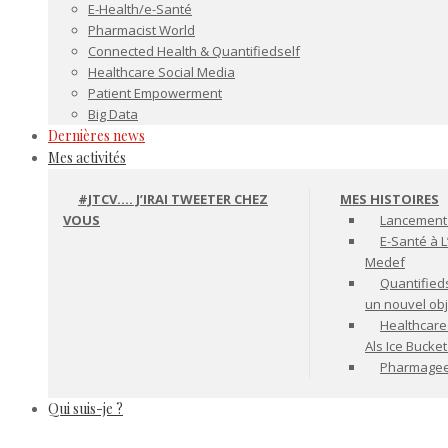
E-Health/e-Santé
Pharmacist World
Connected Health & Quantifiedself
Healthcare Social Media
Patient Empowerment
Big Data
Dernières news
Mes activités
#JTCV…. J’IRAI TWEETER CHEZ
MES HISTOIRES
VOUS
Lancement 
E-Santé à L
Medef
Quantifiedse
un nouvel ob
Healthcare
Als Ice Bucke
Pharmageek 
Qui suis-je ?