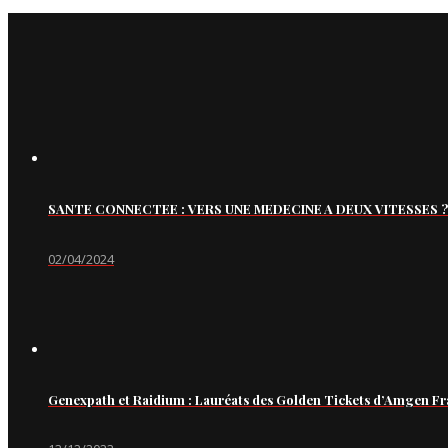
SANTE CONNECTEE : VERS UNE MEDECINE A DEUX VITESSES ?
02/04/2024
Genexpath et Raidium : Lauréats des Golden Tickets d’Amgen Fr