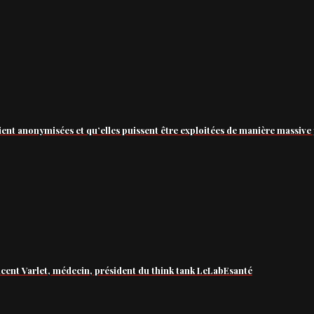
ient anonymisées et qu’elles puissent être exploitées de manière massive 
ncent Varlet, médecin, président du think tank LeLabEsanté