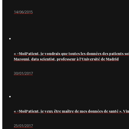
14/06/2015
« #MoiPatient, je voudrais que toutes les données des patients so
Mazouni, data scientist, professeur à l’Université de Madrid
30/01/2017
« #MoiPatient, je veux être maître de mes données de santé », Vi
25/01/2017