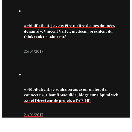
« #MoiPatient, je veux être maître de mes données
de santé », Vincent Varlet, médecin, président du
think tank LeLabEsanté
25/01/2017
« #MoiPatient, je souhaiterais avoir un hôpital
connecté », Chamfi Maoulida, blogueur Hôpital web
2.0 et Directeur de projets à l’AP-HP
21/01/2017