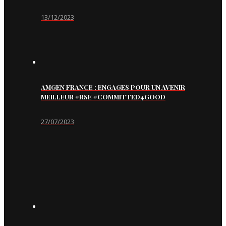
13/12/2023
AMGEN FRANCE : ENGAGES POUR UN AVENIR
MEILLEUR #RSE #COMMITTED4GOOD
27/07/2023