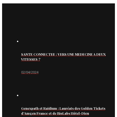
SANTE CONNECTEE : VERS UNE MEDECINE A DEUX
VITESSES ?
02/04/2024
Genexpath et Raidium : Lauréats des Golden Tickets
d’Amgen France et de BioLabs Hôtel-Dieu