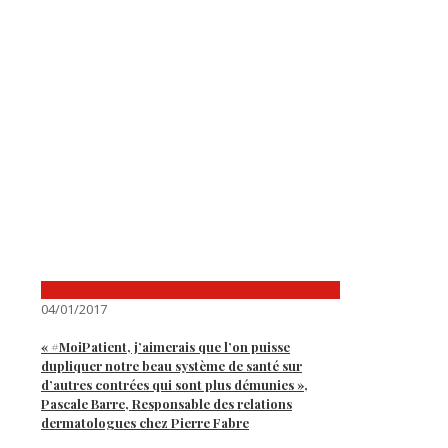
04/01/2017
« #MoiPatient, j’aimerais que l’on puisse
dupliquer notre beau système de santé sur
d’autres contrées qui sont plus démunies »,
Pascale Barre, Responsable des relations
dermatologues chez Pierre Fabre