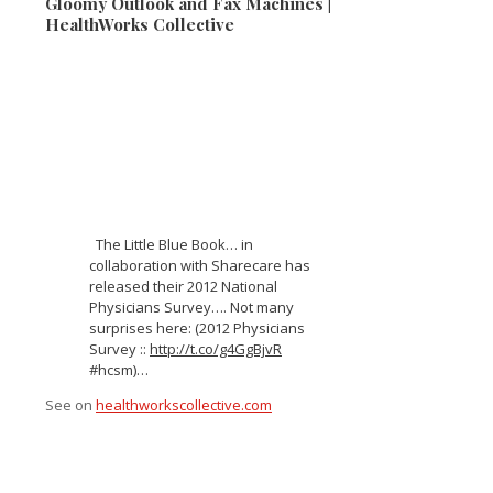
Gloomy Outlook and Fax Machines |
HealthWorks Collective
The Little Blue Book… in
collaboration with Sharecare has
released their 2012 National
Physicians Survey…. Not many
surprises here: (2012 Physicians
Survey ::
http://t.co/g4GgBjvR
#hcsm)…
See on
healthworkscollective.com