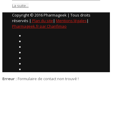
La suite...
Copyright © 2016 Pharmageek | Tous droits
réservés |
Plan du site
|
Mentions légales
|
Pharmageek.fr par Chanfimao
Erreur :
Formulaire de contact non trouvé !