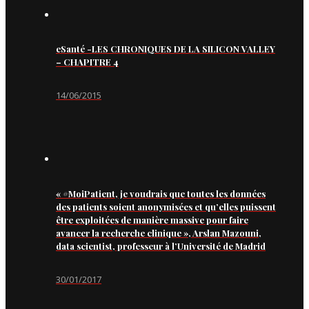
eSanté -LES CHRONIQUES DE LA SILICON VALLEY
– CHAPITRE 4
14/06/2015
« #MoiPatient, je voudrais que toutes les données
des patients soient anonymisées et qu’elles puissent
être exploitées de manière massive pour faire
avancer la recherche clinique », Arslan Mazouni,
data scientist, professeur à l’Université de Madrid
30/01/2017