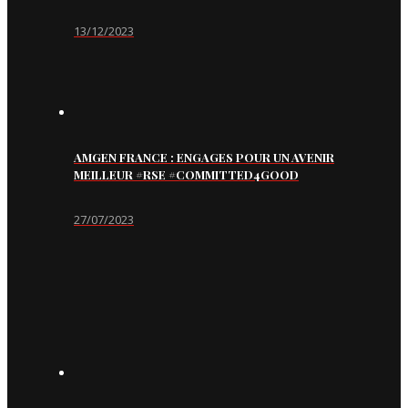
13/12/2023
AMGEN FRANCE : ENGAGES POUR UN AVENIR
MEILLEUR #RSE #COMMITTED4GOOD
27/07/2023