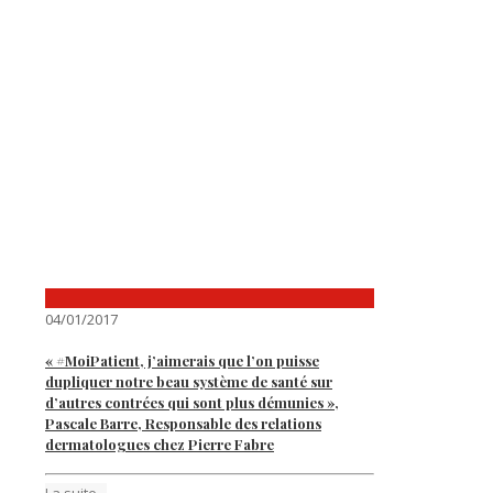
04/01/2017
« #MoiPatient, j’aimerais que l’on puisse
dupliquer notre beau système de santé sur
d’autres contrées qui sont plus démunies »,
Pascale Barre, Responsable des relations
dermatologues chez Pierre Fabre
La suite...