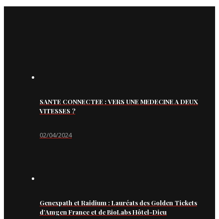
SANTE CONNECTEE : VERS UNE MEDECINE A DEUX
VITESSES ?
02/04/2024
Genexpath et Raidium : Lauréats des Golden Tickets
d’Amgen France et de BioLabs Hôtel-Dieu