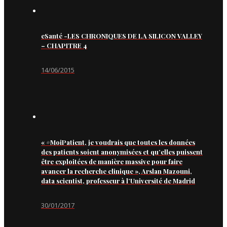
eSanté -LES CHRONIQUES DE LA SILICON VALLEY
– CHAPITRE 4
14/06/2015
« #MoiPatient, je voudrais que toutes les données
des patients soient anonymisées et qu’elles puissent
être exploitées de manière massive pour faire
avancer la recherche clinique », Arslan Mazouni,
data scientist, professeur à l’Université de Madrid
30/01/2017