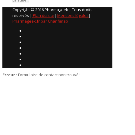
Copyright © 2016 Pharmageek | Tous droits
réservés |
Plan du site
|
Mentions légales
|
Pharmageek.fr par Chanfimao
Erreur :
Formulaire de contact non trouvé !