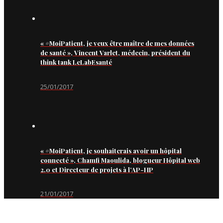
« #MoiPatient, je veux être maître de mes données
de santé », Vincent Varlet, médecin, président du
think tank LeLabEsanté
25/01/2017
« #MoiPatient, je souhaiterais avoir un hôpital
connecté », Chamfi Maoulida, blogueur Hôpital web
2.0 et Directeur de projets à l’AP-HP
21/01/2017