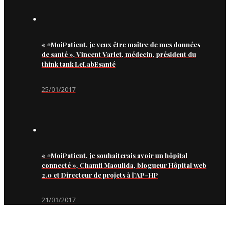
« #MoiPatient, je veux être maître de mes données
de santé », Vincent Varlet, médecin, président du
think tank LeLabEsanté
25/01/2017
« #MoiPatient, je souhaiterais avoir un hôpital
connecté », Chamfi Maoulida, blogueur Hôpital web
2.0 et Directeur de projets à l’AP-HP
21/01/2017