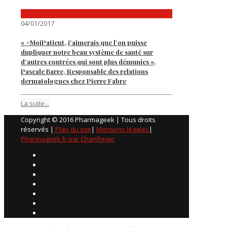
04/01/2017
« #MoiPatient, j’aimerais que l’on puisse
dupliquer notre beau système de santé sur
d’autres contrées qui sont plus démunies »,
Pascale Barre, Responsable des relations
dermatologues chez Pierre Fabre
La suite...
Copyright © 2016 Pharmageek | Tous droits
réservés |
Plan du site
|
Mentions légales
|
Pharmageek.fr par Chanfimao