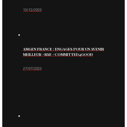
13/12/2023
AMGEN FRANCE : ENGAGES POUR UN AVENIR
MEILLEUR #RSE #COMMITTED4GOOD
27/07/2023