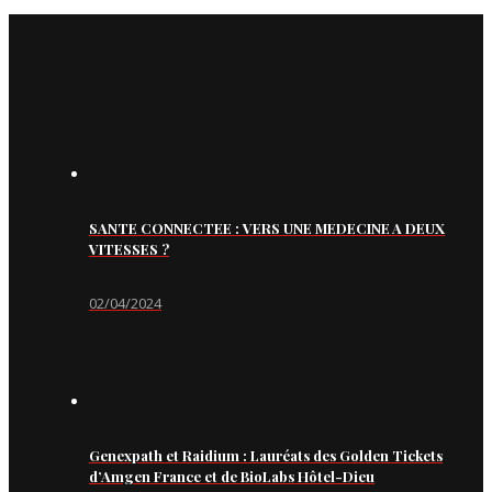
SANTE CONNECTEE : VERS UNE MEDECINE A DEUX
VITESSES ?
02/04/2024
Genexpath et Raidium : Lauréats des Golden Tickets
d’Amgen France et de BioLabs Hôtel-Dieu