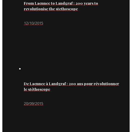
From Laennec to Landgraf : 200 years to
revolutionise the stethoscope
12/10/2015
De Laennec à Landgraf : 200 ans pour révolutionner
le stéthoscope
20/09/2015