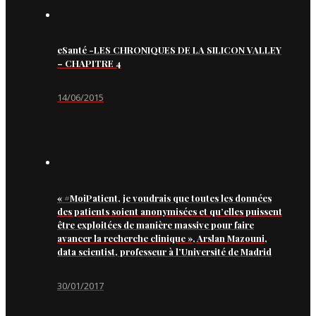
eSanté -LES CHRONIQUES DE LA SILICON VALLEY
– CHAPITRE 4
14/06/2015
« #MoiPatient, je voudrais que toutes les données
des patients soient anonymisées et qu’elles puissent
être exploitées de manière massive pour faire
avancer la recherche clinique », Arslan Mazouni,
data scientist, professeur à l’Université de Madrid
30/01/2017