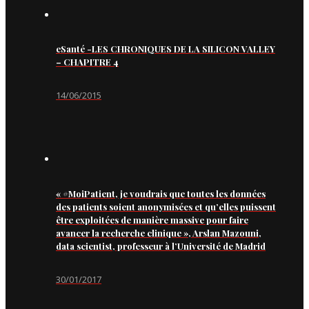
eSanté -LES CHRONIQUES DE LA SILICON VALLEY
– CHAPITRE 4
14/06/2015
« #MoiPatient, je voudrais que toutes les données
des patients soient anonymisées et qu’elles puissent
être exploitées de manière massive pour faire
avancer la recherche clinique », Arslan Mazouni,
data scientist, professeur à l’Université de Madrid
30/01/2017