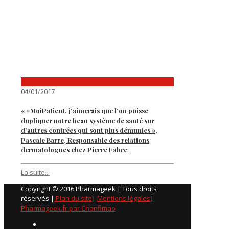
04/01/2017
« #MoiPatient, j’aimerais que l’on puisse
dupliquer notre beau système de santé sur
d’autres contrées qui sont plus démunies »,
Pascale Barre, Responsable des relations
dermatologues chez Pierre Fabre
La suite...
Copyright © 2016 Pharmageek | Tous droits
réservés |
Plan du site
|
Mentions légales
|
Pharmageek.fr par Chanfimao