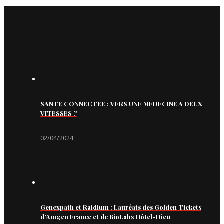
SANTE CONNECTEE : VERS UNE MEDECINE A DEUX
VITESSES ?
02/04/2024
Genexpath et Raidium : Lauréats des Golden Tickets
d’Amgen France et de BioLabs Hôtel-Dieu