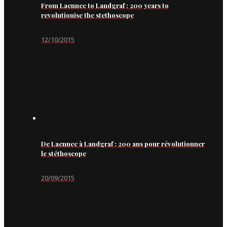
From Laennec to Landgraf : 200 years to
revolutionise the stethoscope
12/10/2015
De Laennec à Landgraf : 200 ans pour révolutionner
le stéthoscope
20/09/2015