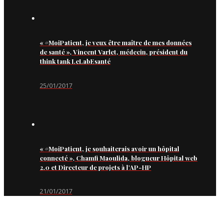
« #MoiPatient, je veux être maître de mes données
de santé », Vincent Varlet, médecin, président du
think tank LeLabEsanté
25/01/2017
« #MoiPatient, je souhaiterais avoir un hôpital
connecté », Chamfi Maoulida, blogueur Hôpital web
2.0 et Directeur de projets à l’AP-HP
21/01/2017