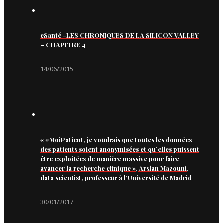
eSanté -LES CHRONIQUES DE LA SILICON VALLEY
– CHAPITRE 4
14/06/2015
« #MoiPatient, je voudrais que toutes les données
des patients soient anonymisées et qu’elles puissent
être exploitées de manière massive pour faire
avancer la recherche clinique », Arslan Mazouni,
data scientist, professeur à l’Université de Madrid
30/01/2017