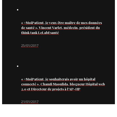
« #MoiPatient, je veux être maître de mes données
de santé », Vincent Varlet, médecin, président du
think tank LeLabEsanté
25/01/2017
« #MoiPatient, je souhaiterais avoir un hôpital
connecté », Chamfi Maoulida, blogueur Hôpital web
2.0 et Directeur de projets à l’AP-HP
21/01/2017