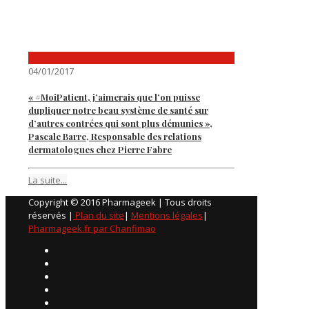
04/01/2017
« #MoiPatient, j’aimerais que l’on puisse
dupliquer notre beau système de santé sur
d’autres contrées qui sont plus démunies »,
Pascale Barre, Responsable des relations
dermatologues chez Pierre Fabre
La suite...
Copyright © 2016 Pharmageek | Tous droits
réservés |
Plan du site
|
Mentions légales
|
Pharmageek.fr par Chanfimao