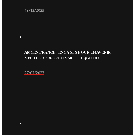
13/12/2023
AMGEN FRANCE : ENGAGES POUR UN AVENIR
MEILLEUR #RSE #COMMITTED4GOOD
27/07/2023