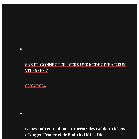
SANTE CONNECTEE : VERS UNE MEDECINE A DEUX
VITESSES ?
02/04/2024
Genexpath et Raidium : Lauréats des Golden Tickets
d’Amgen France et de BioLabs Hôtel-Dieu