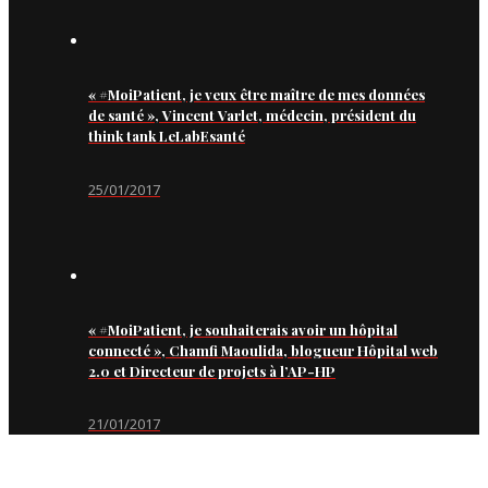
« #MoiPatient, je veux être maître de mes données
de santé », Vincent Varlet, médecin, président du
think tank LeLabEsanté
25/01/2017
« #MoiPatient, je souhaiterais avoir un hôpital
connecté », Chamfi Maoulida, blogueur Hôpital web
2.0 et Directeur de projets à l’AP-HP
21/01/2017