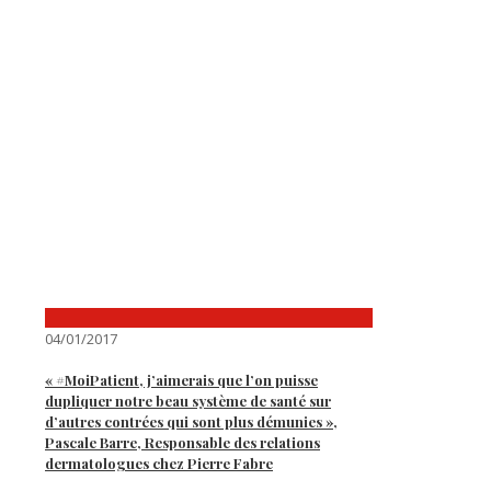
04/01/2017
« #MoiPatient, j’aimerais que l’on puisse
dupliquer notre beau système de santé sur
d’autres contrées qui sont plus démunies »,
Pascale Barre, Responsable des relations
dermatologues chez Pierre Fabre