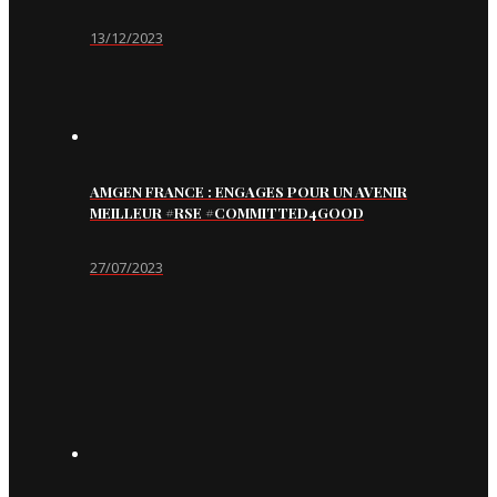
13/12/2023
AMGEN FRANCE : ENGAGES POUR UN AVENIR
MEILLEUR #RSE #COMMITTED4GOOD
27/07/2023