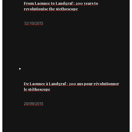
From Laennec to Landgraf : 200 years to
revolutionise the stethoscope
12/10/2015
De Laennec à Landgraf : 200 ans pour révolutionner
le stéthoscope
20/09/2015