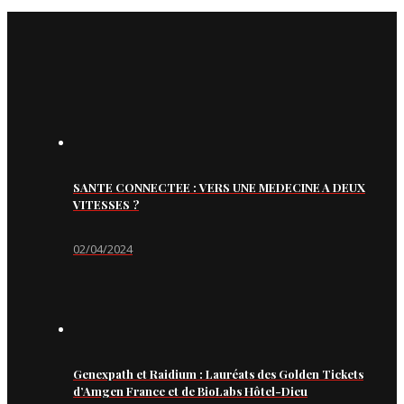
SANTE CONNECTEE : VERS UNE MEDECINE A DEUX
VITESSES ?
02/04/2024
Genexpath et Raidium : Lauréats des Golden Tickets
d’Amgen France et de BioLabs Hôtel-Dieu