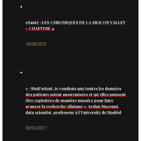
eSanté -LES CHRONIQUES DE LA SILICON VALLEY
– CHAPITRE 4
14/06/2015
« #MoiPatient, je voudrais que toutes les données
des patients soient anonymisées et qu’elles puissent
être exploitées de manière massive pour faire
avancer la recherche clinique », Arslan Mazouni,
data scientist, professeur à l’Université de Madrid
30/01/2017