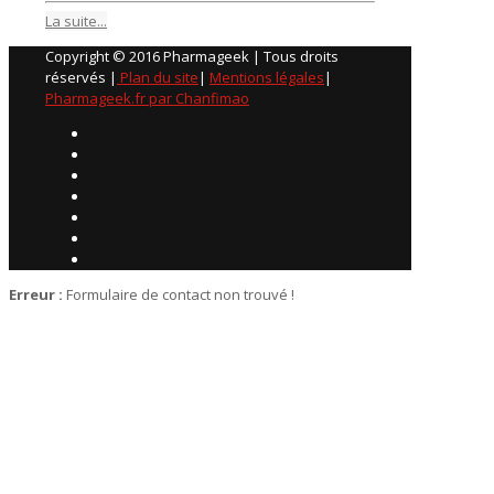
La suite...
Copyright © 2016 Pharmageek | Tous droits
réservés |
Plan du site
|
Mentions légales
|
Pharmageek.fr par Chanfimao
Erreur :
Formulaire de contact non trouvé !