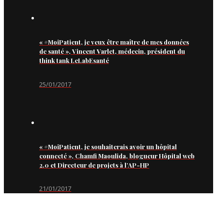
« #MoiPatient, je veux être maître de mes données
de santé », Vincent Varlet, médecin, président du
think tank LeLabEsanté
25/01/2017
« #MoiPatient, je souhaiterais avoir un hôpital
connecté », Chamfi Maoulida, blogueur Hôpital web
2.0 et Directeur de projets à l’AP-HP
21/01/2017