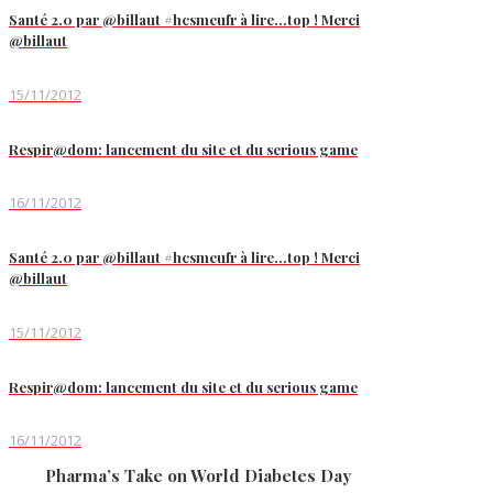
Santé 2.0 par @billaut #hcsmeufr à lire…top ! Merci
@billaut
15/11/2012
Respir@dom: lancement du site et du serious game
16/11/2012
Santé 2.0 par @billaut #hcsmeufr à lire…top ! Merci
@billaut
15/11/2012
Respir@dom: lancement du site et du serious game
16/11/2012
Pharma’s Take on World Diabetes Day