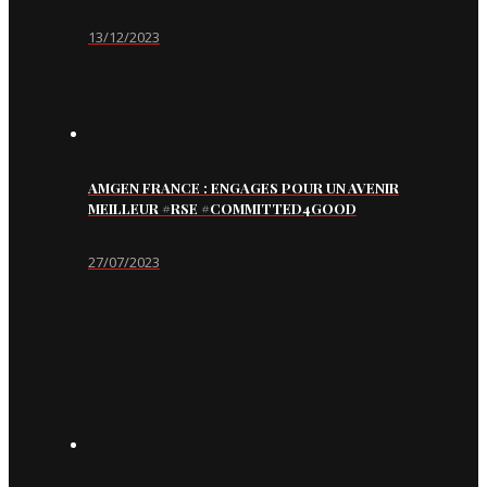
13/12/2023
AMGEN FRANCE : ENGAGES POUR UN AVENIR
MEILLEUR #RSE #COMMITTED4GOOD
27/07/2023