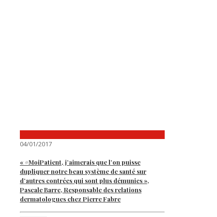
04/01/2017
« #MoiPatient, j’aimerais que l’on puisse
dupliquer notre beau système de santé sur
d’autres contrées qui sont plus démunies »,
Pascale Barre, Responsable des relations
dermatologues chez Pierre Fabre