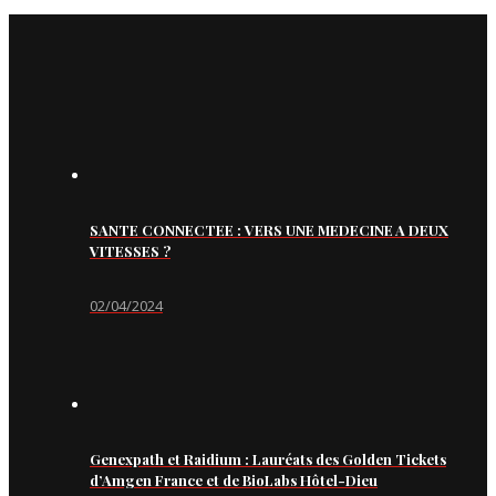
SANTE CONNECTEE : VERS UNE MEDECINE A DEUX
VITESSES ?
02/04/2024
Genexpath et Raidium : Lauréats des Golden Tickets
d’Amgen France et de BioLabs Hôtel-Dieu