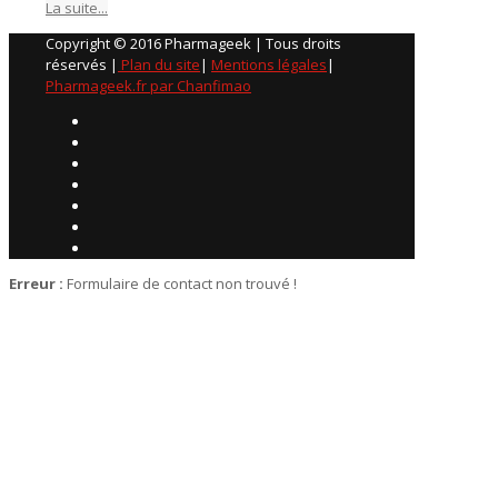
La suite...
Copyright © 2016 Pharmageek | Tous droits
réservés |
Plan du site
|
Mentions légales
|
Pharmageek.fr par Chanfimao
Erreur :
Formulaire de contact non trouvé !