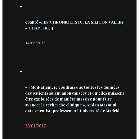
eSanté -LES CHRONIQUES DE LA SILICON VALLEY
– CHAPITRE 4
14/06/2015
« #MoiPatient, je voudrais que toutes les données
des patients soient anonymisées et qu’elles puissent
être exploitées de manière massive pour faire
avancer la recherche clinique », Arslan Mazouni,
data scientist, professeur à l’Université de Madrid
30/01/2017