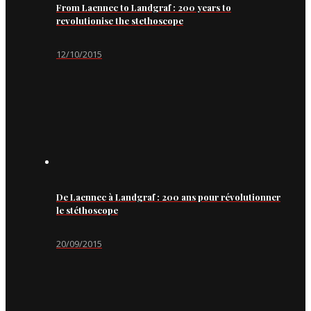
From Laennec to Landgraf : 200 years to
revolutionise the stethoscope
12/10/2015
De Laennec à Landgraf : 200 ans pour révolutionner
le stéthoscope
20/09/2015