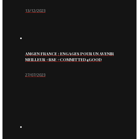
13/12/2023
AMGEN FRANCE : ENGAGES POUR UN AVENIR
MEILLEUR #RSE #COMMITTED4GOOD
27/07/2023