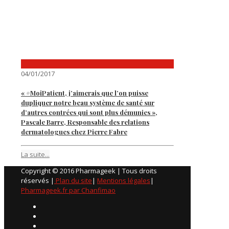
04/01/2017
« #MoiPatient, j’aimerais que l’on puisse
dupliquer notre beau système de santé sur
d’autres contrées qui sont plus démunies »,
Pascale Barre, Responsable des relations
dermatologues chez Pierre Fabre
La suite...
Copyright © 2016 Pharmageek | Tous droits
réservés |
Plan du site
|
Mentions légales
|
Pharmageek.fr par Chanfimao