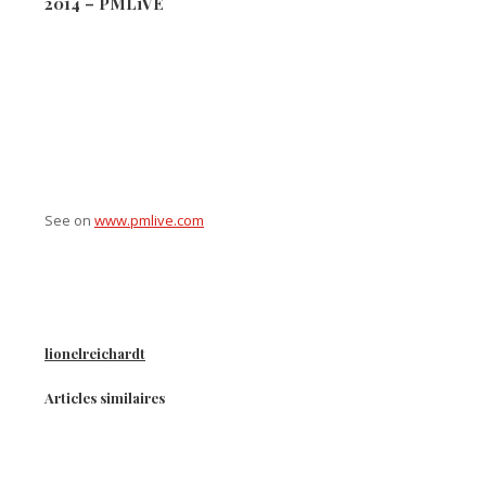
2014 – PMLiVE
See on
www.pmlive.com
lionelreichardt
Articles similaires