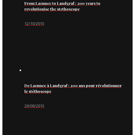
From Laennec to Landgraf : 200 years to
revolutionise the stethoscope
12/10/2015
De Laennec à Landgraf : 200 ans pour révolutionner
le stéthoscope
20/09/2015