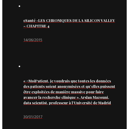
eSanté -LES CHRONIQUES DE LA SILICON VALLEY
– CHAPITRE 4
14/06/2015
« #MoiPatient, je voudrais que toutes les données
des patients soient anonymisées et qu’elles puissent
être exploitées de manière massive pour faire
avancer la recherche clinique », Arslan Mazouni,
data scientist, professeur à l’Université de Madrid
30/01/2017