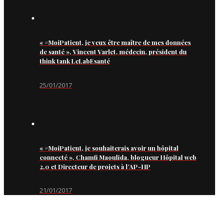
« #MoiPatient, je veux être maître de mes données
de santé », Vincent Varlet, médecin, président du
think tank LeLabEsanté
25/01/2017
« #MoiPatient, je souhaiterais avoir un hôpital
connecté », Chamfi Maoulida, blogueur Hôpital web
2.0 et Directeur de projets à l’AP-HP
21/01/2017