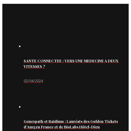
SANTE CONNECTEE : VERS UNE MEDECINE A DEUX
VITESSES ?
02/04/2024
Genexpath et Raidium : Lauréats des Golden Tickets
d’Amgen France et de BioLabs Hôtel-Dieu