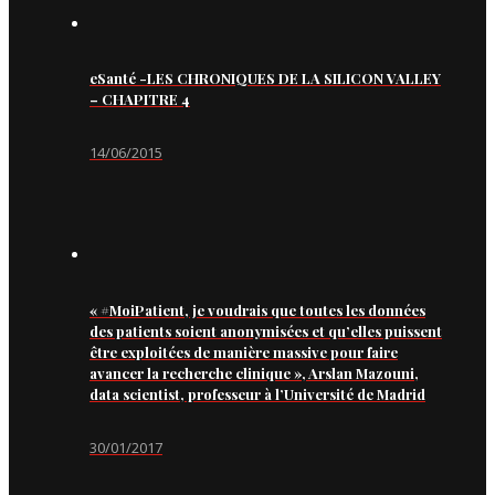
eSanté -LES CHRONIQUES DE LA SILICON VALLEY
– CHAPITRE 4
14/06/2015
« #MoiPatient, je voudrais que toutes les données
des patients soient anonymisées et qu’elles puissent
être exploitées de manière massive pour faire
avancer la recherche clinique », Arslan Mazouni,
data scientist, professeur à l’Université de Madrid
30/01/2017