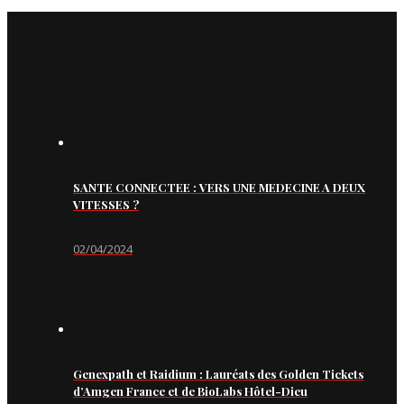
SANTE CONNECTEE : VERS UNE MEDECINE A DEUX
VITESSES ?
02/04/2024
Genexpath et Raidium : Lauréats des Golden Tickets
d’Amgen France et de BioLabs Hôtel-Dieu