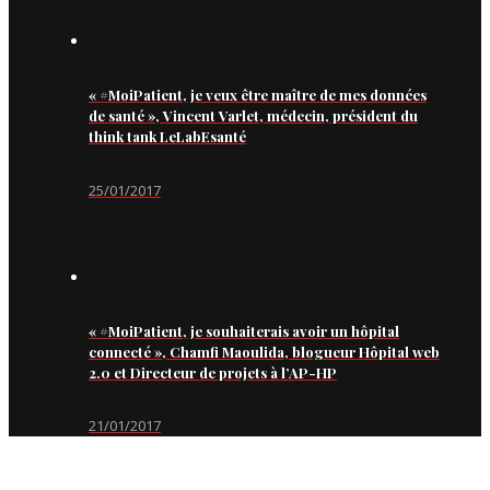
« #MoiPatient, je veux être maître de mes données
de santé », Vincent Varlet, médecin, président du
think tank LeLabEsanté
25/01/2017
« #MoiPatient, je souhaiterais avoir un hôpital
connecté », Chamfi Maoulida, blogueur Hôpital web
2.0 et Directeur de projets à l’AP-HP
21/01/2017