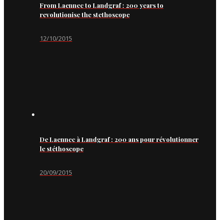
From Laennec to Landgraf : 200 years to
revolutionise the stethoscope
12/10/2015
De Laennec à Landgraf : 200 ans pour révolutionner
le stéthoscope
20/09/2015