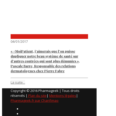
04/01/2017
« #MoiPatient, j’aimerais que l’on puisse
dupliquer notre beau système de santé sur
d’autres contrées qui sont plus démunies »,
Pascale Barre, Responsable des relations
dermatologues chez Pierre Fabre
La suite...
Copyright © 2016 Pharmageek | Tous droits
réservés |
Plan du site
|
Mentions légales
|
Pharmageek.fr par Chanfimao