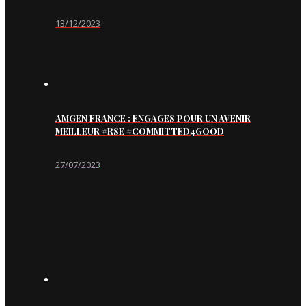
13/12/2023
AMGEN FRANCE : ENGAGES POUR UN AVENIR
MEILLEUR #RSE #COMMITTED4GOOD
27/07/2023