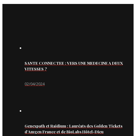
SANTE CONNECTEE : VERS UNE MEDECINE A DEUX
VITESSES ?
02/04/2024
Genexpath et Raidium : Lauréats des Golden Tickets
d’Amgen France et de BioLabs Hôtel-Dieu