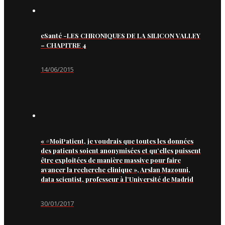
eSanté -LES CHRONIQUES DE LA SILICON VALLEY
– CHAPITRE 4
14/06/2015
« #MoiPatient, je voudrais que toutes les données
des patients soient anonymisées et qu’elles puissent
être exploitées de manière massive pour faire
avancer la recherche clinique », Arslan Mazouni,
data scientist, professeur à l’Université de Madrid
30/01/2017