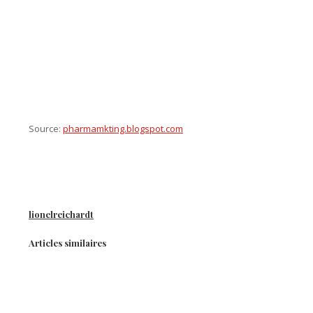
Source:
pharmamkting.blogspot.com
lionelreichardt
Articles similaires