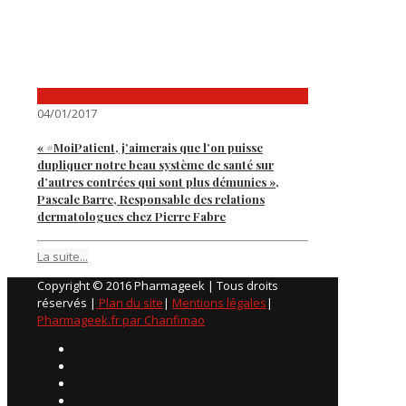
04/01/2017
« #MoiPatient, j’aimerais que l’on puisse
dupliquer notre beau système de santé sur
d’autres contrées qui sont plus démunies »,
Pascale Barre, Responsable des relations
dermatologues chez Pierre Fabre
La suite...
Copyright © 2016 Pharmageek | Tous droits
réservés |
Plan du site
|
Mentions légales
|
Pharmageek.fr par Chanfimao