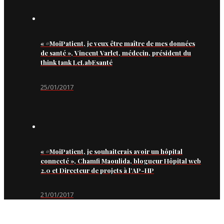
« #MoiPatient, je veux être maître de mes données
de santé », Vincent Varlet, médecin, président du
think tank LeLabEsanté
25/01/2017
« #MoiPatient, je souhaiterais avoir un hôpital
connecté », Chamfi Maoulida, blogueur Hôpital web
2.0 et Directeur de projets à l’AP-HP
21/01/2017