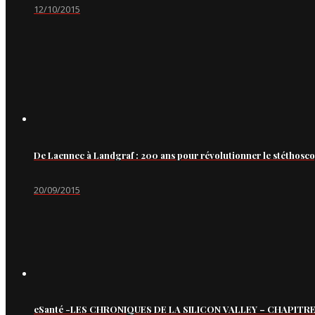
12/10/2015
De Laennec à Landgraf : 200 ans pour révolutionner le stéthosc
20/09/2015
eSanté -LES CHRONIQUES DE LA SILICON VALLEY – CHAPITRE