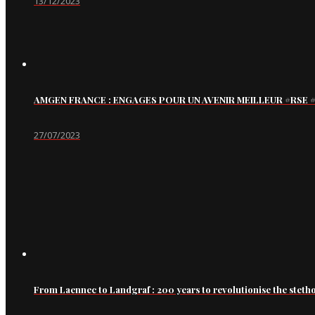
13/12/2023
AMGEN FRANCE : ENGAGES POUR UN AVENIR MEILLEUR #RS
27/07/2023
From Laennec to Landgraf : 200 years to revolutionise the steth