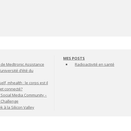
MES POSTS
de Medtronic Assistance
Radioactivité en santé
’université d’été du
lf, mhealth : le corps est il
jet connecté?
 Social Media Community –
t Challenge
à la Silicon Valley