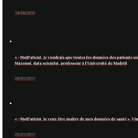
14/06/2015
« #MoiPatient, je voudrais que toutes les données des patients so
Mazouni, data scientist, professeur à l’Université de Madrid
30/01/2017
« #MoiPatient, je veux être maître de mes données de santé », Vi
25/01/2017