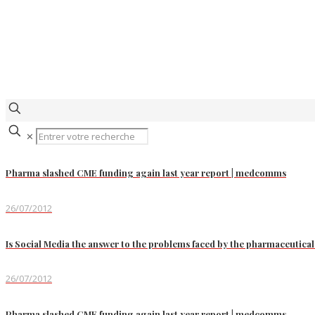
✕
Pharma slashed CME funding again last year report | medcomms
26/07/2012
Is Social Media the answer to the problems faced by the pharmaceutical
26/07/2012
Pharma slashed CME funding again last year report | medcomms