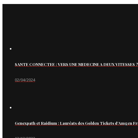
SANTE CONNECTEE : VERS UNE MEDECINE A DEUX VITESSES ?
02/04/2024
Genexpath et Raidium : Lauréats des Golden Tickets d’Amgen Fr