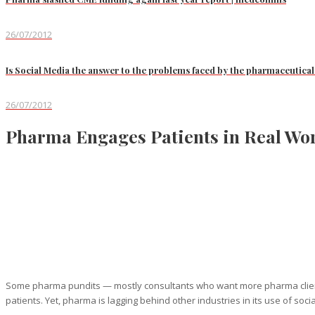
26/07/2012
Is Social Media the answer to the problems faced by the pharmaceutical
26/07/2012
Pharma Engages Patients in Real Worl
Some pharma pundits — mostly consultants who want more pharma client
patients. Yet, pharma is lagging behind other industries in its use of soc