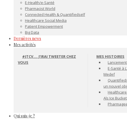
E-Health/e-Santé
Pharmacist World
Connected Health & Quantifiedself
Healthcare Social Media
Patient Empowerment
Big Data
Dernières news
Mes activités
#JTCV…. J’IRAI TWEETER CHEZ
MES HISTOIRES
VOUS
Lancement 
E-Santé à L
Medef
Quantifiedse
un nouvel ob
Healthcare
Als Ice Bucke
Pharmageek 
Qui suis-je ?