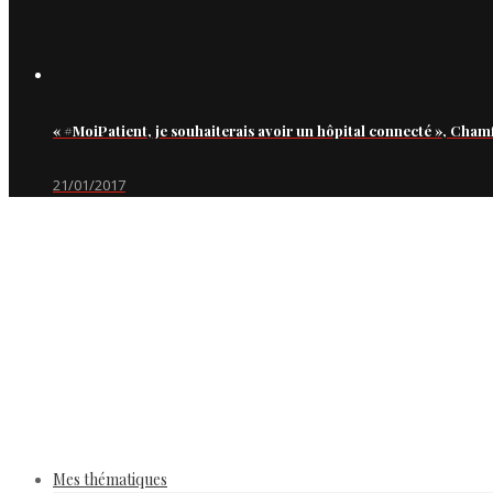
« #MoiPatient, je souhaiterais avoir un hôpital connecté », Cham
21/01/2017
Mes thématiques