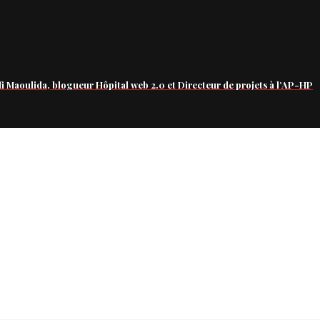
fi Maoulida, blogueur Hôpital web 2.0 et Directeur de projets à l’AP-HP