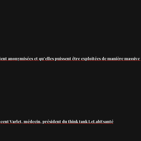
ient anonymisées et qu’elles puissent être exploitées de manière massive 
ncent Varlet, médecin, président du think tank LeLabEsanté