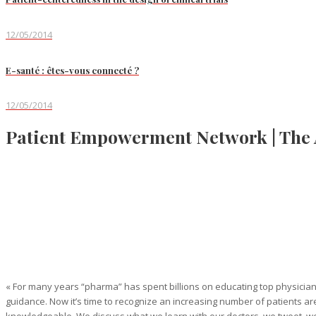
12/05/2014
E-santé : êtes-vous connecté ?
12/05/2014
Patient Empowerment Network | The 
« For many years “pharma” has spent billions on educating top physicians
guidance. Now it’s time to recognize an increasing number of patients a
knowledgeable. We discuss what we learn with our doctors, we tweet, we