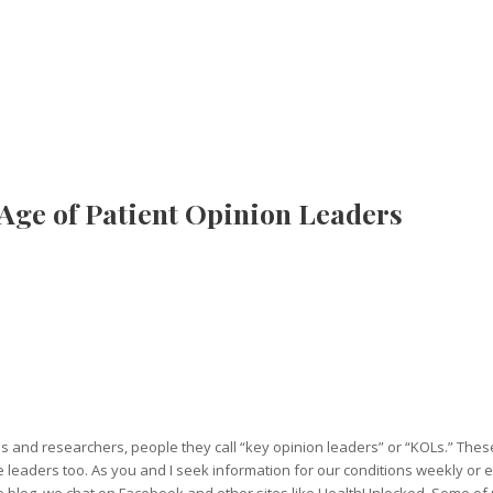
Age of Patient Opinion Leaders
 and researchers, people they call “key opinion leaders” or “KOLs.” These 
re leaders too. As you and I seek information for our conditions weekly o
 blog, we chat on Facebook and other sites like HealthUnlocked. Some of u