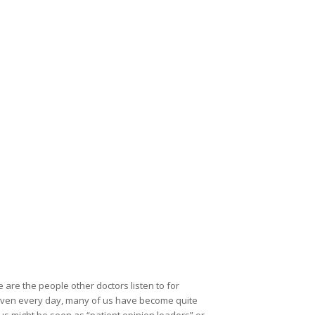
are the people other doctors listen to for
r even every day, many of us have become quite
s might be seen as “patient opinion leaders” or