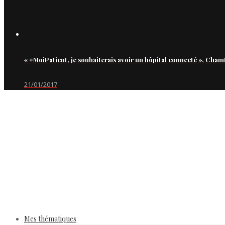
« #MoiPatient, je souhaiterais avoir un hôpital connecté », Cham
21/01/2017
Mes thématiques