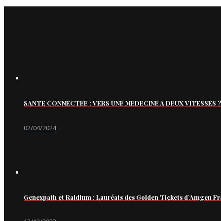
SANTE CONNECTEE : VERS UNE MEDECINE A DEUX VITESSES ?
02/04/2024
Genexpath et Raidium : Lauréats des Golden Tickets d’Amgen Fr