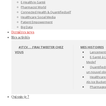
E-Health/e-Santé
Pharmacist World
Connected Health & Quantifiedself
Healthcare Social Media
Patient Empowerment
Big Data
Dernières news
Mes activités
#JTCV…. J’IRAI TWEETER CHEZ
MES HISTOIRES
VOUS
Lancement 
E-Santé à L
Medef
Quantifiedse
un nouvel ob
Healthcare
Als Ice Bucke
Pharmageek 
Qui suis-je ?