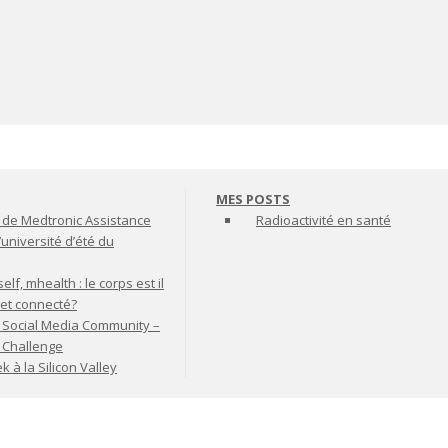
MES POSTS
de Medtronic Assistance
Radioactivité en santé
’université d’été du
lf, mhealth : le corps est il
jet connecté?
 Social Media Community –
t Challenge
à la Silicon Valley