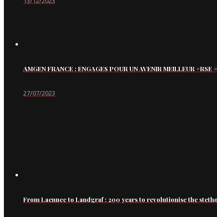
13/12/2023
AMGEN FRANCE : ENGAGES POUR UN AVENIR MEILLEUR #RS
27/07/2023
From Laennec to Landgraf : 200 years to revolutionise the steth