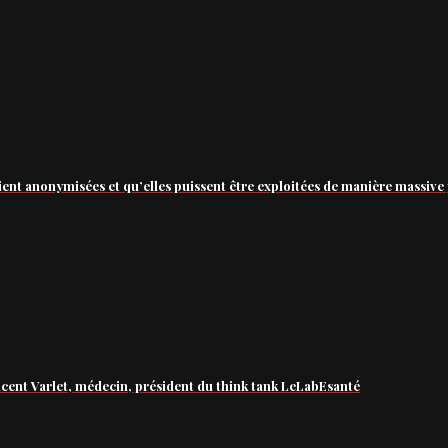
ient anonymisées et qu’elles puissent être exploitées de manière massive 
ncent Varlet, médecin, président du think tank LeLabEsanté