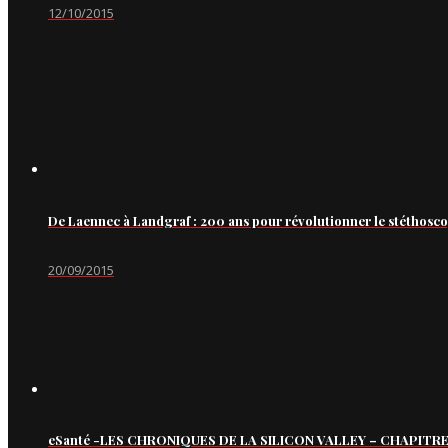
12/10/2015
De Laennec à Landgraf : 200 ans pour révolutionner le stéthosc
20/09/2015
eSanté -LES CHRONIQUES DE LA SILICON VALLEY – CHAPITRE