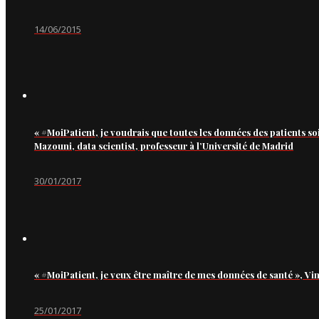
14/06/2015
« #MoiPatient, je voudrais que toutes les données des patients so
Mazouni, data scientist, professeur à l’Université de Madrid
30/01/2017
« #MoiPatient, je veux être maître de mes données de santé », Vi
25/01/2017