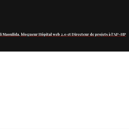
fi Maoulida, blogueur Hôpital web 2.0 et Directeur de projets à l’AP-HP