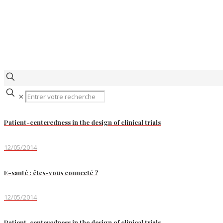
✕
Patient-centeredness in the design of clinical trials
12/05/2014
E-santé : êtes-vous connecté ?
12/05/2014
Patient-centeredness in the design of clinical trials