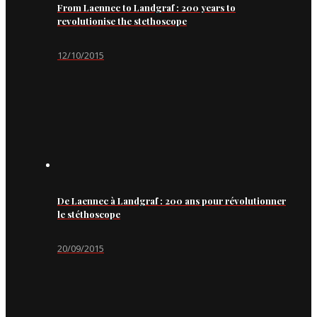
From Laennec to Landgraf : 200 years to
revolutionise the stethoscope
12/10/2015
De Laennec à Landgraf : 200 ans pour révolutionner
le stéthoscope
20/09/2015