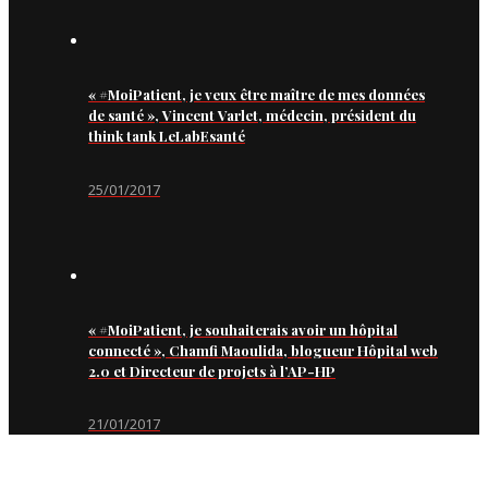
« #MoiPatient, je veux être maître de mes données
de santé », Vincent Varlet, médecin, président du
think tank LeLabEsanté
25/01/2017
« #MoiPatient, je souhaiterais avoir un hôpital
connecté », Chamfi Maoulida, blogueur Hôpital web
2.0 et Directeur de projets à l’AP-HP
21/01/2017