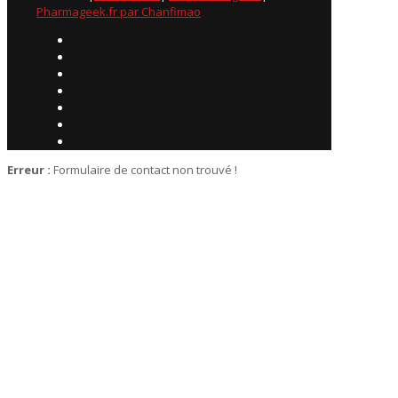
Pharmageek.fr par Chanfimao
Erreur :
Formulaire de contact non trouvé !