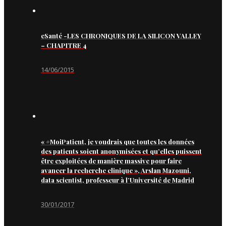
eSanté -LES CHRONIQUES DE LA SILICON VALLEY
– CHAPITRE 4
14/06/2015
« #MoiPatient, je voudrais que toutes les données
des patients soient anonymisées et qu’elles puissent
être exploitées de manière massive pour faire
avancer la recherche clinique », Arslan Mazouni,
data scientist, professeur à l’Université de Madrid
30/01/2017