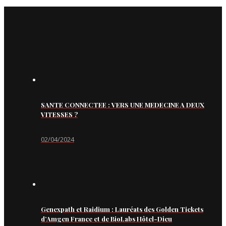
SANTE CONNECTEE : VERS UNE MEDECINE A DEUX
VITESSES ?
02/04/2024
Genexpath et Raidium : Lauréats des Golden Tickets
d’Amgen France et de BioLabs Hôtel-Dieu