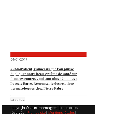
04/01/2017
« #MoiPatient, j’aimerais que l’on puisse
dupliquer notre beau système de santé sur
d’autres contrées qui sont plus démunies »,
Pascale Barre, Responsable des relations
dermatologues chez Pierre Fabre
La suite...
Copyright © 2016 Pharmageek | Tous droits
réservés |
Plan du site
|
Mentions légales
|