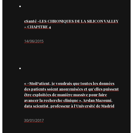
eSanté -LES CHRONIQUES DE LA SILICON VALLEY
– CHAPITRE 4
14/06/2015
« #MoiPatient, je voudrais que toutes les données
des patients soient anonymisées et qu’elles puissent
être exploitées de manière massive pour faire
avancer la recherche clinique », Arslan Mazouni,
data scientist, professeur à l’Université de Madrid
30/01/2017