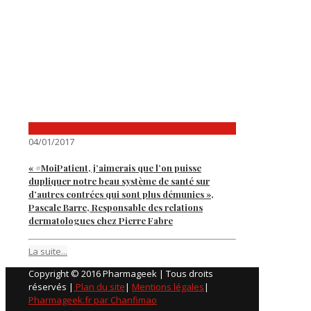
04/01/2017
« #MoiPatient, j’aimerais que l’on puisse
dupliquer notre beau système de santé sur
d’autres contrées qui sont plus démunies »,
Pascale Barre, Responsable des relations
dermatologues chez Pierre Fabre
La suite...
Copyright © 2016 Pharmageek | Tous droits
réservés |
Plan du site
|
Mentions légales
|
Pharmageek.fr par Chanfimao