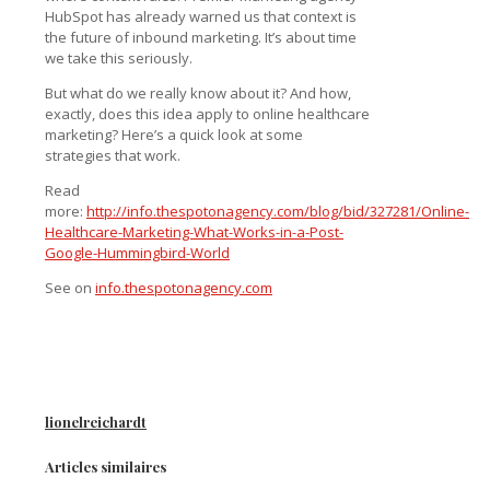
HubSpot has already warned us that context is
the future of inbound marketing. It’s about time
we take this seriously.
But what do we really know about it? And how,
exactly, does this idea apply to online healthcare
marketing? Here’s a quick look at some
strategies that work.
Read
more:
http://info.thespotonagency.com/blog/bid/327281/Online-
Healthcare-Marketing-What-Works-in-a-Post-
Google-Hummingbird-World
See on
info.thespotonagency.com
lionelreichardt
Articles similaires