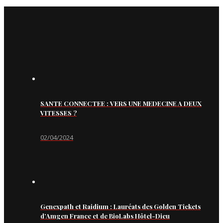
SANTE CONNECTEE : VERS UNE MEDECINE A DEUX
VITESSES ?
02/04/2024
Genexpath et Raidium : Lauréats des Golden Tickets
d’Amgen France et de BioLabs Hôtel-Dieu