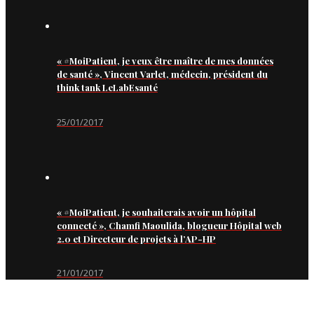
« #MoiPatient, je veux être maître de mes données
de santé », Vincent Varlet, médecin, président du
think tank LeLabEsanté
25/01/2017
« #MoiPatient, je souhaiterais avoir un hôpital
connecté », Chamfi Maoulida, blogueur Hôpital web
2.0 et Directeur de projets à l’AP-HP
21/01/2017