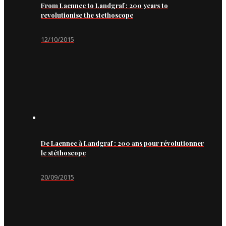
From Laennec to Landgraf : 200 years to
revolutionise the stethoscope
12/10/2015
De Laennec à Landgraf : 200 ans pour révolutionner
le stéthoscope
20/09/2015