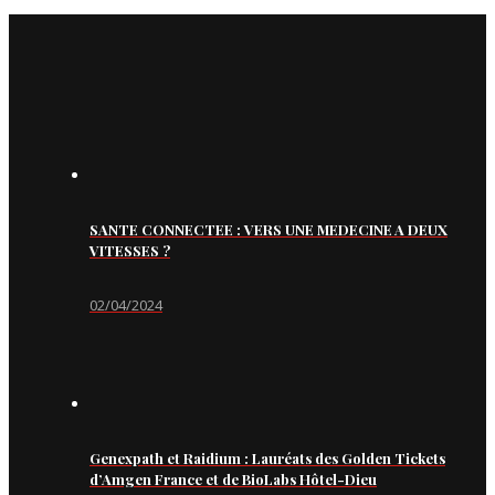
SANTE CONNECTEE : VERS UNE MEDECINE A DEUX
VITESSES ?
02/04/2024
Genexpath et Raidium : Lauréats des Golden Tickets
d’Amgen France et de BioLabs Hôtel-Dieu