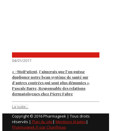
04/01/2017
« #MoiPatient, j’aimerais que l’on puisse
dupliquer notre beau système de santé sur
d’autres contrées qui sont plus démunies »,
Pascale Barre, Responsable des relations
dermatologues chez Pierre Fabre
La suite...
Copyright © 2016 Pharmageek | Tous droits
réservés |
Plan du site
|
Mentions légales
|
Pharmageek.fr par Chanfimao