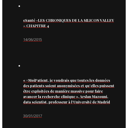
eSanté -LES CHRONIQUES DE LA SILICON VALLEY
– CHAPITRE 4
14/06/2015
« #MoiPatient, je voudrais que toutes les données
des patients soient anonymisées et qu’elles puissent
être exploitées de manière massive pour faire
avancer la recherche clinique », Arslan Mazouni,
data scientist, professeur à l’Université de Madrid
30/01/2017