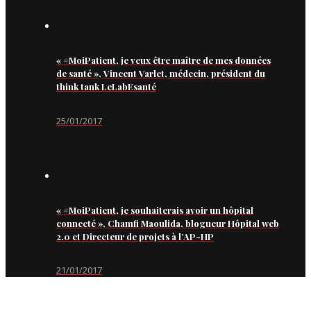
« #MoiPatient, je veux être maître de mes données
de santé », Vincent Varlet, médecin, président du
think tank LeLabEsanté
25/01/2017
« #MoiPatient, je souhaiterais avoir un hôpital
connecté », Chamfi Maoulida, blogueur Hôpital web
2.0 et Directeur de projets à l’AP-HP
21/01/2017