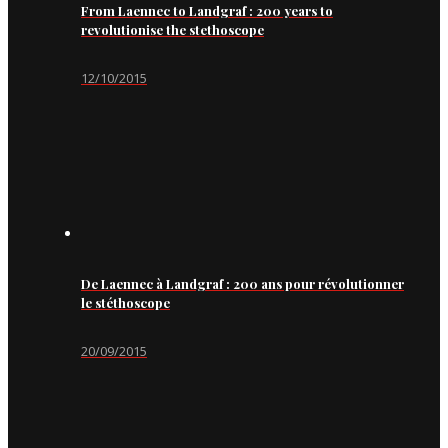
From Laennec to Landgraf : 200 years to
revolutionise the stethoscope
12/10/2015
De Laennec à Landgraf : 200 ans pour révolutionner
le stéthoscope
20/09/2015