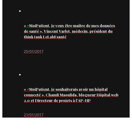
« #MoiPatient, je veux être maître de mes données
de santé », Vincent Varlet, médecin, président du
think tank LeLabEsanté
25/01/2017
« #MoiPatient, je souhaiterais avoir un hôpital
connecté », Chamfi Maoulida, blogueur Hôpital web
2.0 et Directeur de projets à l’AP-HP
21/01/2017