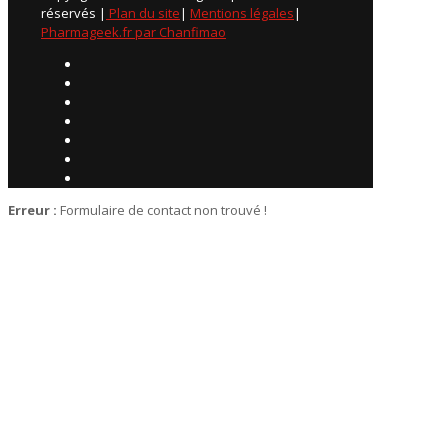
réservés |
Plan du site
|
Mentions légales
|
Pharmageek.fr par Chanfimao
Erreur :
Formulaire de contact non trouvé !