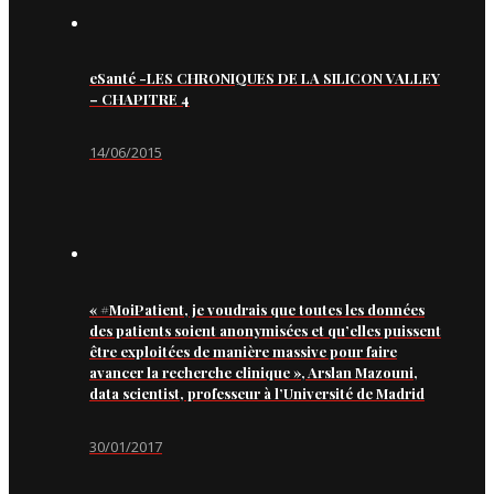
eSanté -LES CHRONIQUES DE LA SILICON VALLEY
– CHAPITRE 4
14/06/2015
« #MoiPatient, je voudrais que toutes les données
des patients soient anonymisées et qu’elles puissent
être exploitées de manière massive pour faire
avancer la recherche clinique », Arslan Mazouni,
data scientist, professeur à l’Université de Madrid
30/01/2017