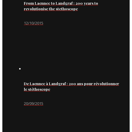
From Laennec to Landgraf : 200 years to
revolutionise the stethoscope
12/10/2015
De Laennec à Landgraf : 200 ans pour révolutionner
le stéthoscope
20/09/2015