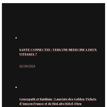
SANTE CONNECTEE : VERS UNE MEDECINE A DEUX
VITESSES ?
02/04/2024
Genexpath et Raidium : Lauréats des Golden Tickets
d’Amgen France et de BioLabs Hôtel-Dieu