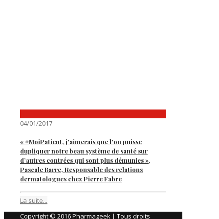
04/01/2017
« #MoiPatient, j’aimerais que l’on puisse
dupliquer notre beau système de santé sur
d’autres contrées qui sont plus démunies »,
Pascale Barre, Responsable des relations
dermatologues chez Pierre Fabre
La suite...
Copyright © 2016 Pharmageek | Tous droits