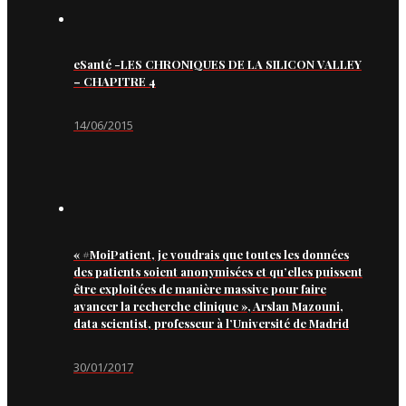
eSanté -LES CHRONIQUES DE LA SILICON VALLEY
– CHAPITRE 4
14/06/2015
« #MoiPatient, je voudrais que toutes les données
des patients soient anonymisées et qu’elles puissent
être exploitées de manière massive pour faire
avancer la recherche clinique », Arslan Mazouni,
data scientist, professeur à l’Université de Madrid
30/01/2017