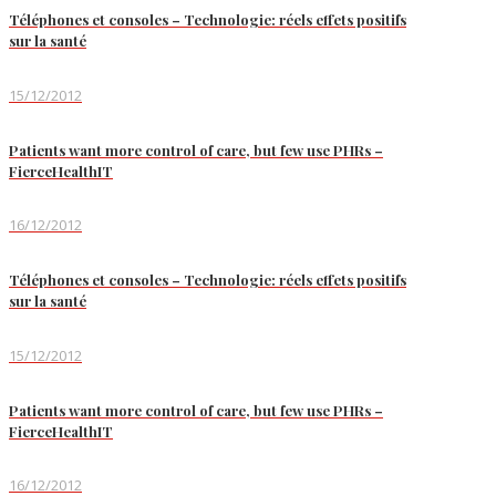
Téléphones et consoles – Technologie: réels effets positifs
sur la santé
15/12/2012
Patients want more control of care, but few use PHRs –
FierceHealthIT
16/12/2012
Téléphones et consoles – Technologie: réels effets positifs
sur la santé
15/12/2012
Patients want more control of care, but few use PHRs –
FierceHealthIT
16/12/2012