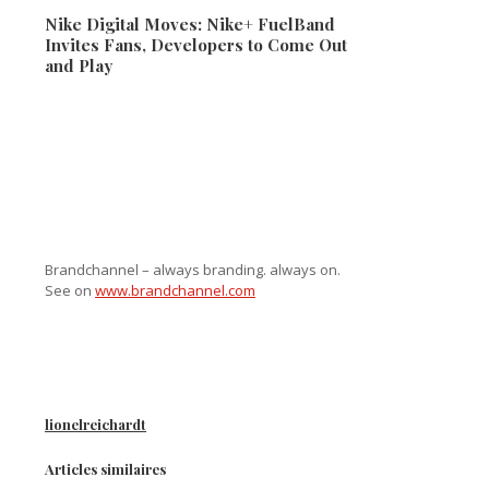
Nike Digital Moves: Nike+ FuelBand
Invites Fans, Developers to Come Out
and Play
Brandchannel – always branding. always on.
See on
www.brandchannel.com
lionelreichardt
Articles similaires