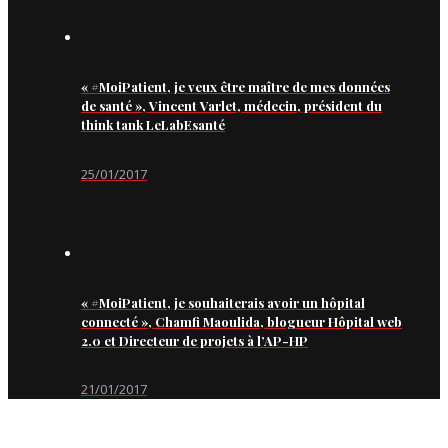
« #MoiPatient, je veux être maître de mes données
de santé », Vincent Varlet, médecin, président du
think tank LeLabEsanté
25/01/2017
« #MoiPatient, je souhaiterais avoir un hôpital
connecté », Chamfi Maoulida, blogueur Hôpital web
2.0 et Directeur de projets à l’AP-HP
21/01/2017