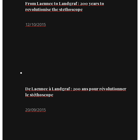
From Laennec to Landgraf : 200 years to
revolutionise the stethoscope
12/10/2015
De Laennec à Landgraf : 200 ans pour révolutionner
le stéthoscope
20/09/2015