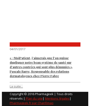
04/01/2017
« #MoiPatient, j’aimerais que l’on puisse
dupliquer notre beau système de santé sur
d’autres contrées qui sont plus démunies »,
Pascale Barre, Responsable des relations
dermatologues chez Pierre Fabre
La suite...
Copyright © 2016 Pharmageek | Tous droits
réservés |
Plan du site
|
Mentions légales
|
Pharmageek.fr par Chanfimao