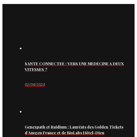
SANTE CONNECTEE : VERS UNE MEDECINE A DEUX
VITESSES ?
02/04/2024
Genexpath et Raidium : Lauréats des Golden Tickets
d’Amgen France et de BioLabs Hôtel-Dieu