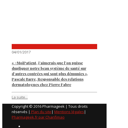
04/01/2017
« #MoiPatient, j’aimerais que l’on puisse
dupliquer notre beau système de santé sur
d’autres contrées qui sont plus démunies »,
Pascale Barre, Responsable des relations
dermatologues chez Pierre Fabre
La suite...
Copyright © 2016 Pharmageek | Tous droits
réservés |
Plan du site
|
Mentions légales
|
Pharmageek.fr par Chanfimao