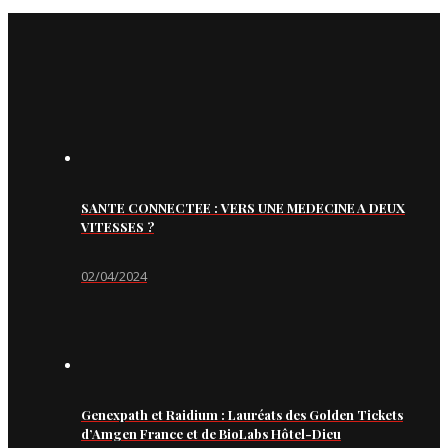
SANTE CONNECTEE : VERS UNE MEDECINE A DEUX
VITESSES ?
02/04/2024
Genexpath et Raidium : Lauréats des Golden Tickets
d’Amgen France et de BioLabs Hôtel-Dieu