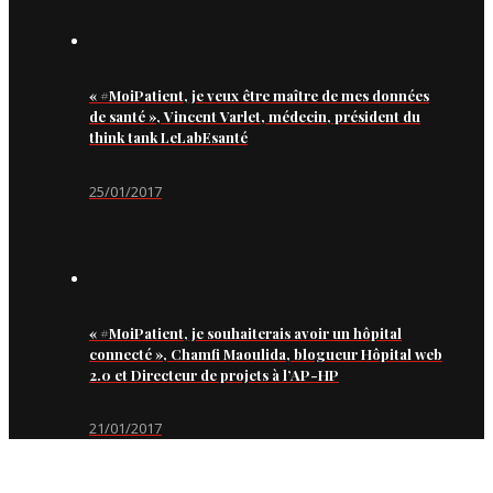
« #MoiPatient, je veux être maître de mes données
de santé », Vincent Varlet, médecin, président du
think tank LeLabEsanté
25/01/2017
« #MoiPatient, je souhaiterais avoir un hôpital
connecté », Chamfi Maoulida, blogueur Hôpital web
2.0 et Directeur de projets à l’AP-HP
21/01/2017