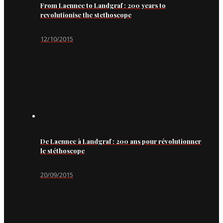
From Laennec to Landgraf : 200 years to
revolutionise the stethoscope
12/10/2015
De Laennec à Landgraf : 200 ans pour révolutionner
le stéthoscope
20/09/2015