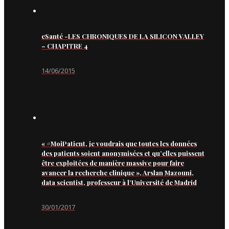
eSanté -LES CHRONIQUES DE LA SILICON VALLEY
– CHAPITRE 4
14/06/2015
« #MoiPatient, je voudrais que toutes les données
des patients soient anonymisées et qu’elles puissent
être exploitées de manière massive pour faire
avancer la recherche clinique », Arslan Mazouni,
data scientist, professeur à l’Université de Madrid
30/01/2017