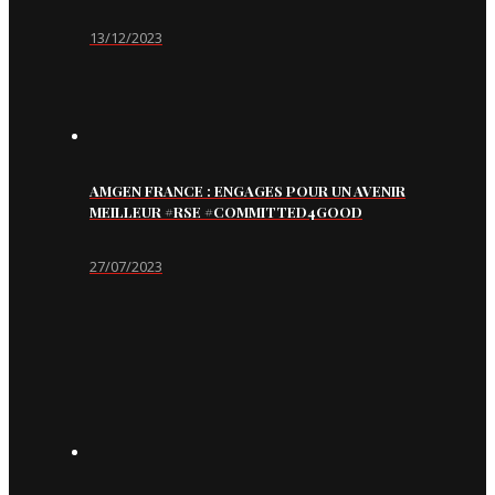
13/12/2023
AMGEN FRANCE : ENGAGES POUR UN AVENIR
MEILLEUR #RSE #COMMITTED4GOOD
27/07/2023