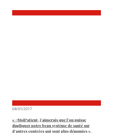
04/01/2017
« #MoiPatient, j’aimerais que l’on puisse
dupliquer notre beau système de santé sur
d’autres contrées qui sont plus démunies »,