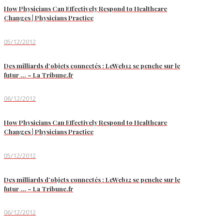
How Physicians Can Effectively Respond to Healthcare
Changes | Physicians Practice
05/12/2012
Des milliards d’objets connectés : LeWeb12 se penche sur le
futur … – La Tribune.fr
06/12/2012
How Physicians Can Effectively Respond to Healthcare
Changes | Physicians Practice
05/12/2012
Des milliards d’objets connectés : LeWeb12 se penche sur le
futur … – La Tribune.fr
06/12/2012