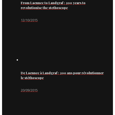
From Laennec to Landgraf : 200 years to
revolutionise the stethoscope
12/10/2015
De Laennec à Landgraf : 200 ans pour révolutionner
le stéthoscope
20/09/2015