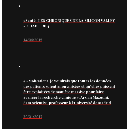
eSanté -LES CHRONIQUES DE LA SILICON VALLEY
– CHAPITRE 4
14/06/2015
« #MoiPatient, je voudrais que toutes les données
des patients soient anonymisées et qu’elles puissent
être exploitées de manière massive pour faire
avancer la recherche clinique », Arslan Mazouni,
data scientist, professeur à l’Université de Madrid
30/01/2017