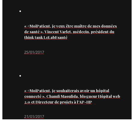
« #MoiPatient, je veux être maître de mes données
de santé », Vincent Varlet, médecin, président du
think tank LeLabEsanté
25/01/2017
« #MoiPatient, je souhaiterais avoir un hôpital
connecté », Chamfi Maoulida, blogueur Hôpital web
2.0 et Directeur de projets à l’AP-HP
21/01/2017