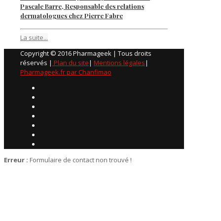
Pascale Barre, Responsable des relations
dermatologues chez Pierre Fabre
La suite...
Copyright © 2016 Pharmageek | Tous droits
réservés |
Plan du site
|
Mentions légales
|
Pharmageek.fr par Chanfimao
Erreur :
Formulaire de contact non trouvé !