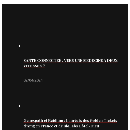
SANTE CONNECTEE : VERS UNE MEDECINE A DEUX
VITESSES ?
02/04/2024
Genexpath et Raidium : Lauréats des Golden Tickets
d’Amgen France et de BioLabs Hôtel-Dieu