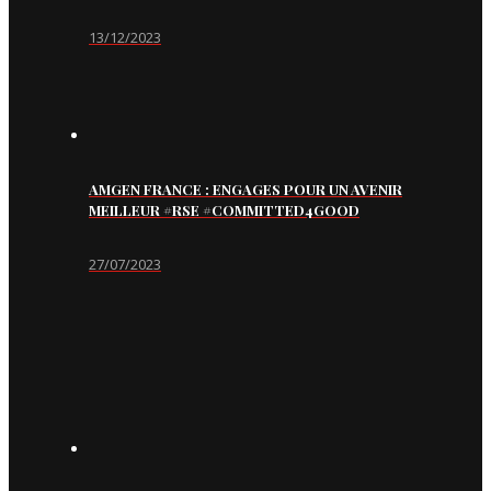
13/12/2023
AMGEN FRANCE : ENGAGES POUR UN AVENIR
MEILLEUR #RSE #COMMITTED4GOOD
27/07/2023