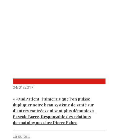
04/01/2017
« #MoiPatient, j’aimerais que l’on puisse
dupliquer notre beau système de santé sur
d’autres contrées qui sont plus démunies »,
Pascale Barre, Responsable des relations
dermatologues chez Pierre Fabre
La suite...