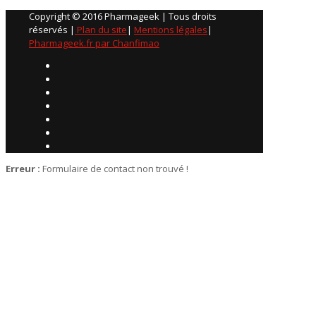
Copyright © 2016 Pharmageek | Tous droits
réservés |
Plan du site
|
Mentions légales
|
Pharmageek.fr par Chanfimao
Erreur :
Formulaire de contact non trouvé !