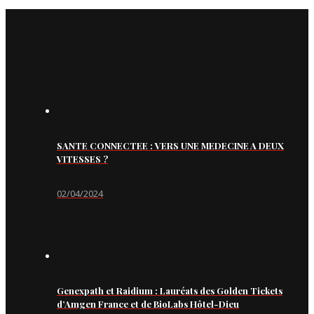
SANTE CONNECTEE : VERS UNE MEDECINE A DEUX
VITESSES ?
02/04/2024
Genexpath et Raidium : Lauréats des Golden Tickets
d’Amgen France et de BioLabs Hôtel-Dieu