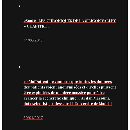
eSanté -LES CHRONIQUES DE LA SILICON VALLEY
– CHAPITRE 4
14/06/2015
« #MoiPatient, je voudrais que toutes les données
des patients soient anonymisées et qu’elles puissent
être exploitées de manière massive pour faire
avancer la recherche clinique », Arslan Mazouni,
data scientist, professeur à l’Université de Madrid
30/01/2017