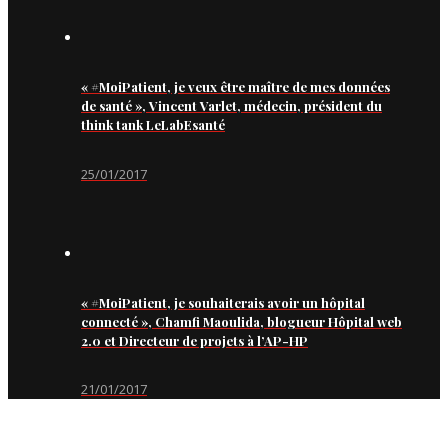
« #MoiPatient, je veux être maître de mes données
de santé », Vincent Varlet, médecin, président du
think tank LeLabEsanté
25/01/2017
« #MoiPatient, je souhaiterais avoir un hôpital
connecté », Chamfi Maoulida, blogueur Hôpital web
2.0 et Directeur de projets à l’AP-HP
21/01/2017