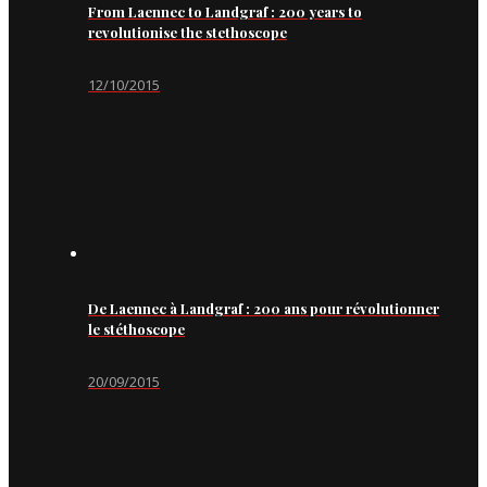
From Laennec to Landgraf : 200 years to
revolutionise the stethoscope
12/10/2015
De Laennec à Landgraf : 200 ans pour révolutionner
le stéthoscope
20/09/2015