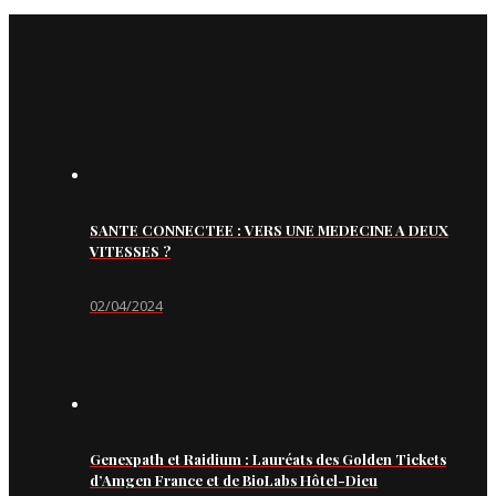
SANTE CONNECTEE : VERS UNE MEDECINE A DEUX
VITESSES ?
02/04/2024
Genexpath et Raidium : Lauréats des Golden Tickets
d’Amgen France et de BioLabs Hôtel-Dieu