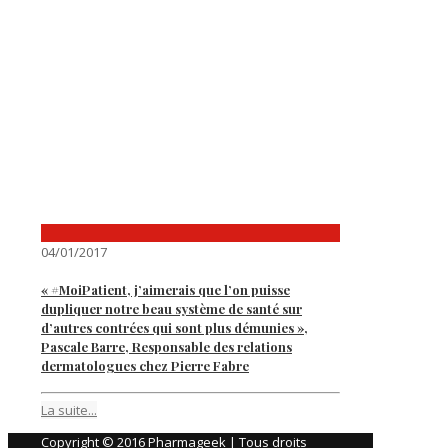
04/01/2017
« #MoiPatient, j’aimerais que l’on puisse
dupliquer notre beau système de santé sur
d’autres contrées qui sont plus démunies »,
Pascale Barre, Responsable des relations
dermatologues chez Pierre Fabre
La suite...
Copyright © 2016 Pharmageek | Tous droits