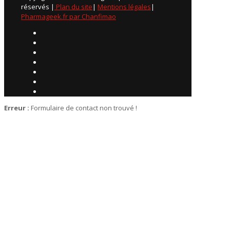
réservés |
Plan du site
|
Mentions légales
|
Pharmageek.fr par Chanfimao
Erreur :
Formulaire de contact non trouvé !