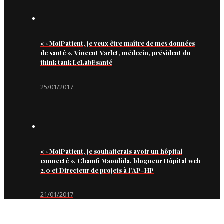
« #MoiPatient, je veux être maître de mes données
de santé », Vincent Varlet, médecin, président du
think tank LeLabEsanté
25/01/2017
« #MoiPatient, je souhaiterais avoir un hôpital
connecté », Chamfi Maoulida, blogueur Hôpital web
2.0 et Directeur de projets à l’AP-HP
21/01/2017