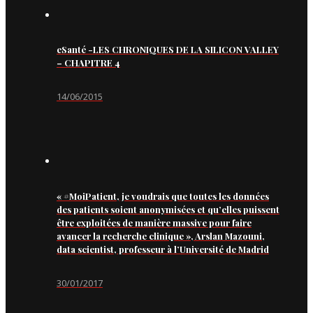
eSanté -LES CHRONIQUES DE LA SILICON VALLEY
– CHAPITRE 4
14/06/2015
« #MoiPatient, je voudrais que toutes les données
des patients soient anonymisées et qu’elles puissent
être exploitées de manière massive pour faire
avancer la recherche clinique », Arslan Mazouni,
data scientist, professeur à l’Université de Madrid
30/01/2017