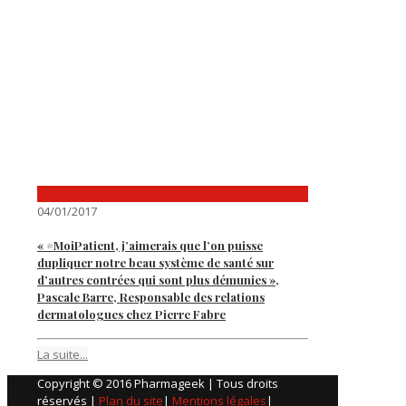
04/01/2017
« #MoiPatient, j’aimerais que l’on puisse
dupliquer notre beau système de santé sur
d’autres contrées qui sont plus démunies »,
Pascale Barre, Responsable des relations
dermatologues chez Pierre Fabre
La suite...
Copyright © 2016 Pharmageek | Tous droits
réservés |
Plan du site
|
Mentions légales
|