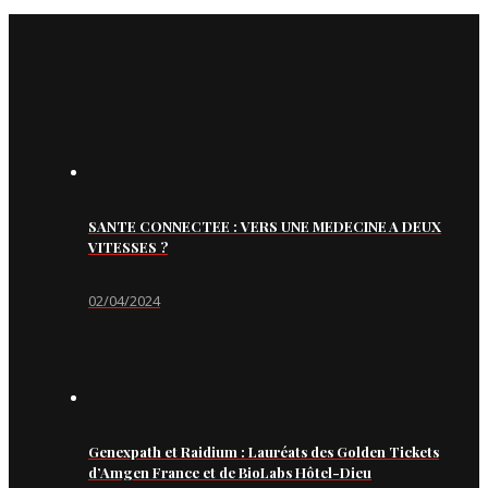
SANTE CONNECTEE : VERS UNE MEDECINE A DEUX
VITESSES ?
02/04/2024
Genexpath et Raidium : Lauréats des Golden Tickets
d’Amgen France et de BioLabs Hôtel-Dieu