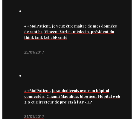
« #MoiPatient, je veux être maître de mes données
de santé », Vincent Varlet, médecin, président du
think tank LeLabEsanté
25/01/2017
« #MoiPatient, je souhaiterais avoir un hôpital
connecté », Chamfi Maoulida, blogueur Hôpital web
2.0 et Directeur de projets à l’AP-HP
21/01/2017