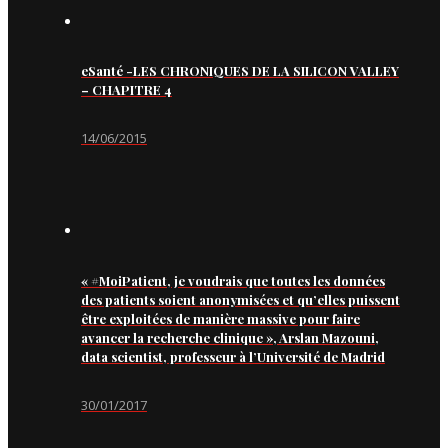
eSanté -LES CHRONIQUES DE LA SILICON VALLEY
– CHAPITRE 4
14/06/2015
« #MoiPatient, je voudrais que toutes les données
des patients soient anonymisées et qu’elles puissent
être exploitées de manière massive pour faire
avancer la recherche clinique », Arslan Mazouni,
data scientist, professeur à l’Université de Madrid
30/01/2017