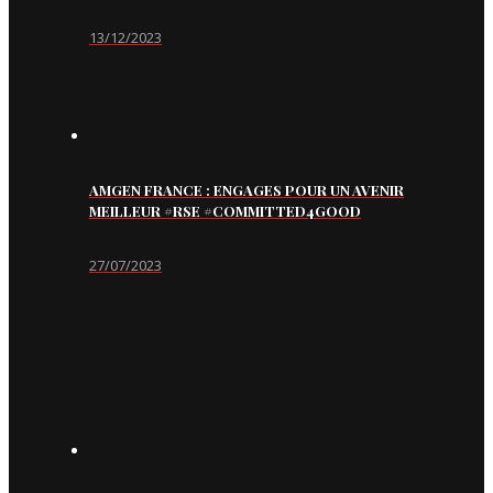
13/12/2023
AMGEN FRANCE : ENGAGES POUR UN AVENIR
MEILLEUR #RSE #COMMITTED4GOOD
27/07/2023