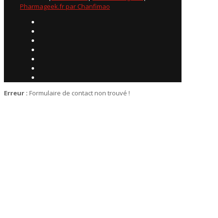
Pharmageek.fr par Chanfimao
Erreur :
Formulaire de contact non trouvé !