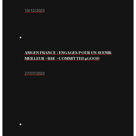
13/12/2023
AMGEN FRANCE : ENGAGES POUR UN AVENIR
MEILLEUR #RSE #COMMITTED4GOOD
27/07/2023