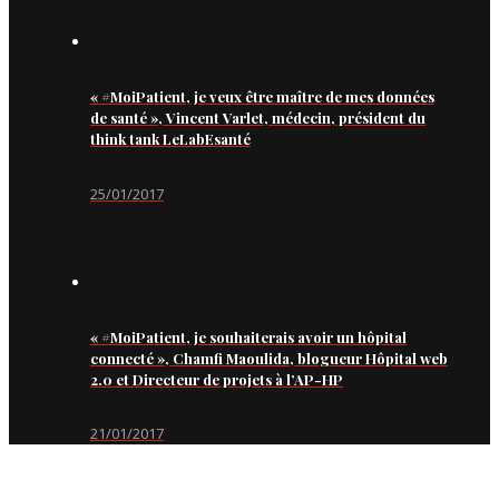
« #MoiPatient, je veux être maître de mes données
de santé », Vincent Varlet, médecin, président du
think tank LeLabEsanté
25/01/2017
« #MoiPatient, je souhaiterais avoir un hôpital
connecté », Chamfi Maoulida, blogueur Hôpital web
2.0 et Directeur de projets à l’AP-HP
21/01/2017