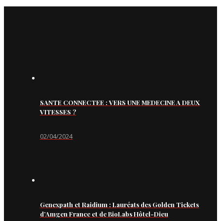
SANTE CONNECTEE : VERS UNE MEDECINE A DEUX
VITESSES ?
02/04/2024
Genexpath et Raidium : Lauréats des Golden Tickets
d’Amgen France et de BioLabs Hôtel-Dieu