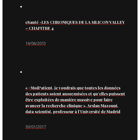
eSanté -LES CHRONIQUES DE LA SILICON VALLEY
– CHAPITRE 4
14/06/2015
« #MoiPatient, je voudrais que toutes les données
des patients soient anonymisées et qu’elles puissent
être exploitées de manière massive pour faire
avancer la recherche clinique », Arslan Mazouni,
data scientist, professeur à l’Université de Madrid
30/01/2017