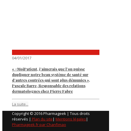
04/01/2017
« #MoiPatient, j’aimerais que l’on puisse
dupliquer notre beau système de santé sur
d’autres contrées qui sont plus démunies »,
Pascale Barre, Responsable des relations
dermatologues chez Pierre Fabre
La suite...
Copyright © 2016 Pharmageek | Tous droits
réservés |
Plan du site
|
Mentions légales
|
Pharmageek.fr par Chanfimao