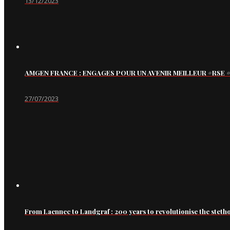
13/12/2023
AMGEN FRANCE : ENGAGES POUR UN AVENIR MEILLEUR #RS
27/07/2023
From Laennec to Landgraf : 200 years to revolutionise the steth