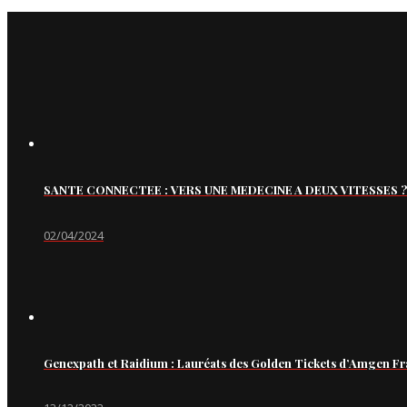
SANTE CONNECTEE : VERS UNE MEDECINE A DEUX VITESSES ?
02/04/2024
Genexpath et Raidium : Lauréats des Golden Tickets d’Amgen Fr