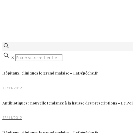
✕
Hôpitaux, cliniques le grand malaise – LaDépêche.fr
13/11/2012
Antibiotiques : nouvelle tendance à la hausse des prescriptions – Le Poi
13/11/2012
Hôpitaux, cliniques le grand malaise – LaDépêche.fr