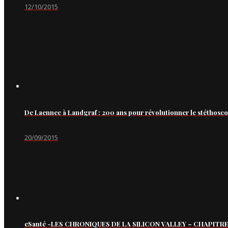
12/10/2015
De Laennec à Landgraf : 200 ans pour révolutionner le stéthosc
20/09/2015
eSanté -LES CHRONIQUES DE LA SILICON VALLEY – CHAPITRE