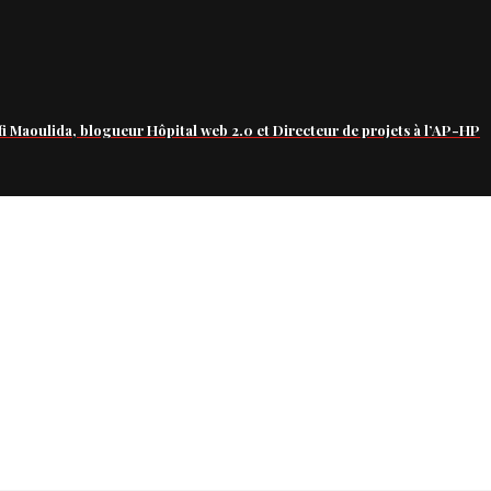
fi Maoulida, blogueur Hôpital web 2.0 et Directeur de projets à l’AP-HP