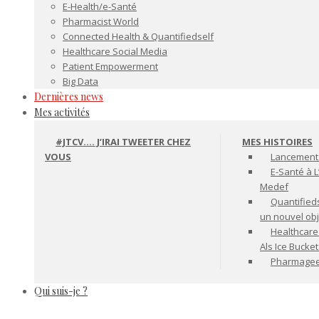
E-Health/e-Santé
Pharmacist World
Connected Health & Quantifiedself
Healthcare Social Media
Patient Empowerment
Big Data
Dernières news
Mes activités
#JTCV…. J’IRAI TWEETER CHEZ
MES HISTOIRES
VOUS
Lancement 
E-Santé à L
Medef
Quantifiedse
un nouvel ob
Healthcare
Als Ice Bucke
Pharmageek 
Qui suis-je ?