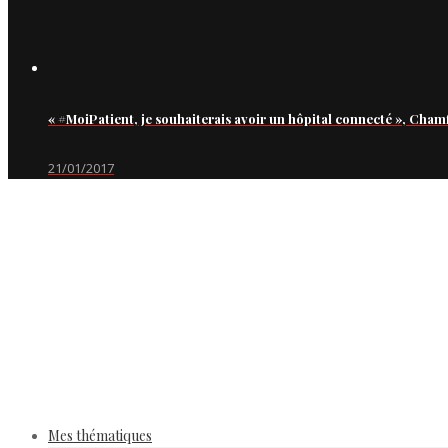
« #MoiPatient, je souhaiterais avoir un hôpital connecté », Cham
21/01/2017
Mes thématiques