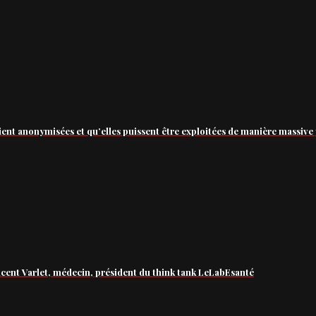
ient anonymisées et qu’elles puissent être exploitées de manière massive 
ncent Varlet, médecin, président du think tank LeLabEsanté