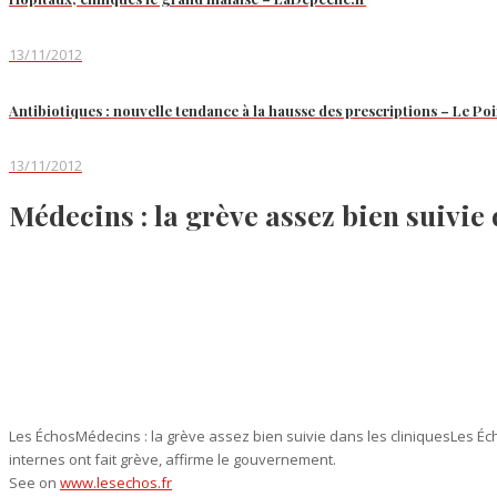
13/11/2012
Antibiotiques : nouvelle tendance à la hausse des prescriptions – Le Poi
13/11/2012
Médecins : la grève assez bien suivie
Les ÉchosMédecins : la grève assez bien suivie dans les cliniquesLes Écho
internes ont fait grève, affirme le gouvernement.
See on
www.lesechos.fr