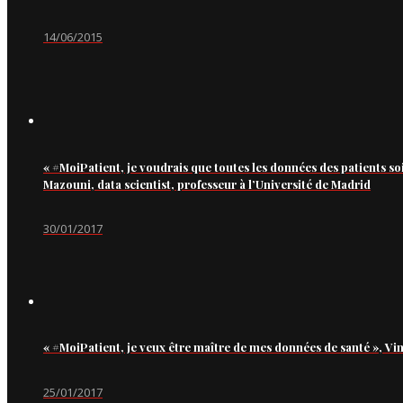
14/06/2015
« #MoiPatient, je voudrais que toutes les données des patients so
Mazouni, data scientist, professeur à l’Université de Madrid
30/01/2017
« #MoiPatient, je veux être maître de mes données de santé », Vi
25/01/2017