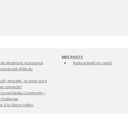
MES POSTS
de Medtronic Assistance
Radioactivité en santé
’université d’été du
lf, mhealth : le corps est il
jet connecté?
 Social Media Community –
t Challenge
à la Silicon Valley