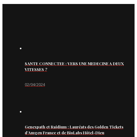
SANTE CONNECTEE : VERS UNE MEDECINE A DEUX
VITESSES ?
02/04/2024
Genexpath et Raidium : Lauréats des Golden Tickets
d’Amgen France et de BioLabs Hôtel-Dieu