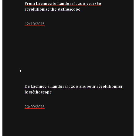
From Laennec to Landgraf : 200 years to
revolutionise the stethoscope
12/10/2015
De Laennec à Landgraf : 200 ans pour révolutionner
le stéthoscope
20/09/2015