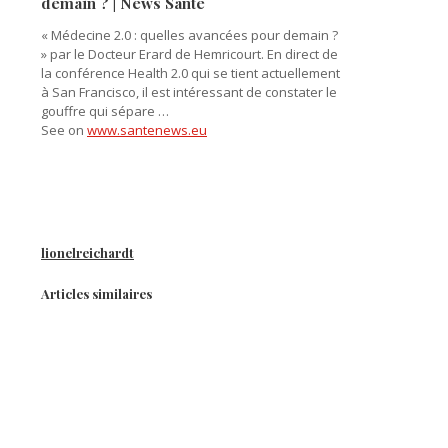
demain ? | News Santé
« Médecine 2.0 : quelles avancées pour demain ?
» par le Docteur Erard de Hemricourt. En direct de
la conférence Health 2.0 qui se tient actuellement
à San Francisco, il est intéressant de constater le
gouffre qui sépare …
See on
www.santenews.eu
lionelreichardt
Articles similaires