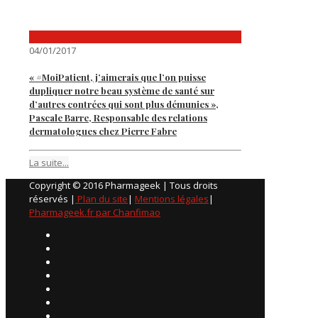
04/01/2017
« #MoiPatient, j’aimerais que l’on puisse
dupliquer notre beau système de santé sur
d’autres contrées qui sont plus démunies »,
Pascale Barre, Responsable des relations
dermatologues chez Pierre Fabre
La suite...
Copyright © 2016 Pharmageek | Tous droits
réservés |
Plan du site
|
Mentions légales
|
Pharmageek.fr par Chanfimao