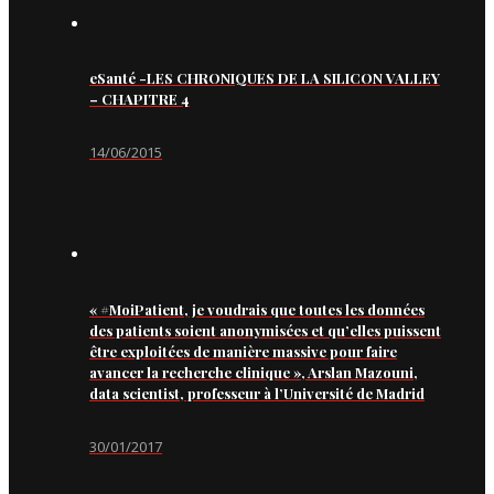
eSanté -LES CHRONIQUES DE LA SILICON VALLEY
– CHAPITRE 4
14/06/2015
« #MoiPatient, je voudrais que toutes les données
des patients soient anonymisées et qu’elles puissent
être exploitées de manière massive pour faire
avancer la recherche clinique », Arslan Mazouni,
data scientist, professeur à l’Université de Madrid
30/01/2017