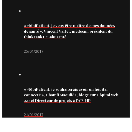
« #MoiPatient, je veux être maître de mes données
de santé », Vincent Varlet, médecin, président du
think tank LeLabEsanté
25/01/2017
« #MoiPatient, je souhaiterais avoir un hôpital
connecté », Chamfi Maoulida, blogueur Hôpital web
2.0 et Directeur de projets à l’AP-HP
21/01/2017