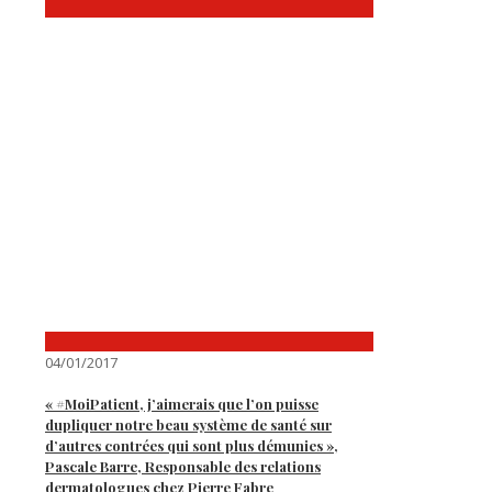
04/01/2017
« #MoiPatient, j’aimerais que l’on puisse
dupliquer notre beau système de santé sur
d’autres contrées qui sont plus démunies »,
Pascale Barre, Responsable des relations
dermatologues chez Pierre Fabre