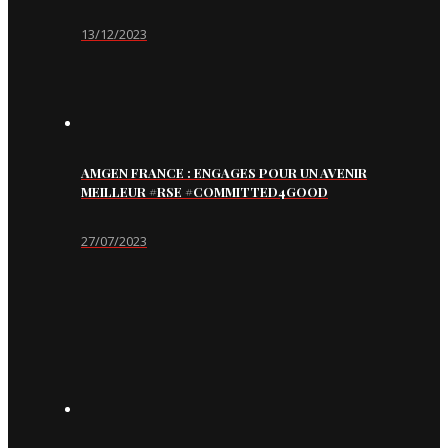
13/12/2023
AMGEN FRANCE : ENGAGES POUR UN AVENIR
MEILLEUR #RSE #COMMITTED4GOOD
27/07/2023