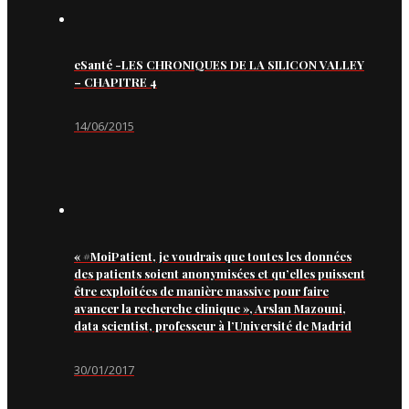
eSanté -LES CHRONIQUES DE LA SILICON VALLEY
– CHAPITRE 4
14/06/2015
« #MoiPatient, je voudrais que toutes les données
des patients soient anonymisées et qu’elles puissent
être exploitées de manière massive pour faire
avancer la recherche clinique », Arslan Mazouni,
data scientist, professeur à l’Université de Madrid
30/01/2017