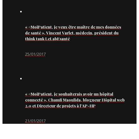
« #MoiPatient, je veux être maître de mes données
de santé », Vincent Varlet, médecin, président du
think tank LeLabEsanté
25/01/2017
« #MoiPatient, je souhaiterais avoir un hôpital
connecté », Chamfi Maoulida, blogueur Hôpital web
2.0 et Directeur de projets à l’AP-HP
21/01/2017