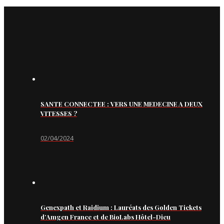
SANTE CONNECTEE : VERS UNE MEDECINE A DEUX
VITESSES ?
02/04/2024
Genexpath et Raidium : Lauréats des Golden Tickets
d’Amgen France et de BioLabs Hôtel-Dieu