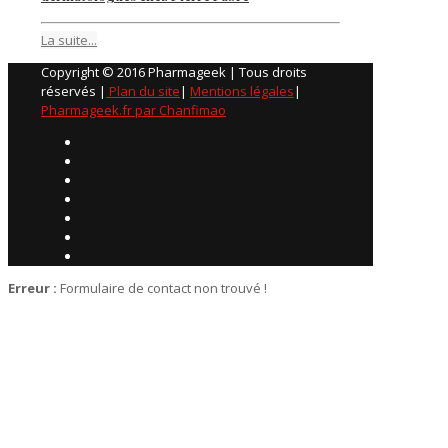
La suite...
Copyright © 2016 Pharmageek | Tous droits
réservés |
Plan du site
|
Mentions légales
|
Pharmageek.fr par Chanfimao
Erreur :
Formulaire de contact non trouvé !