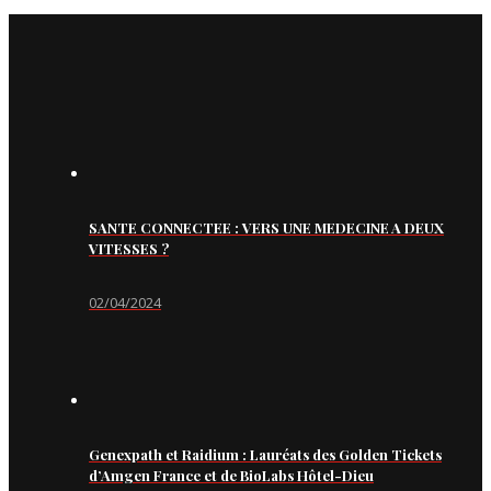
SANTE CONNECTEE : VERS UNE MEDECINE A DEUX
VITESSES ?
02/04/2024
Genexpath et Raidium : Lauréats des Golden Tickets
d’Amgen France et de BioLabs Hôtel-Dieu