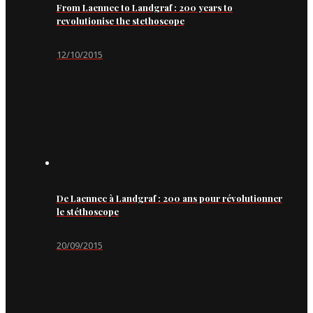
From Laennec to Landgraf : 200 years to
revolutionise the stethoscope
12/10/2015
De Laennec à Landgraf : 200 ans pour révolutionner
le stéthoscope
20/09/2015