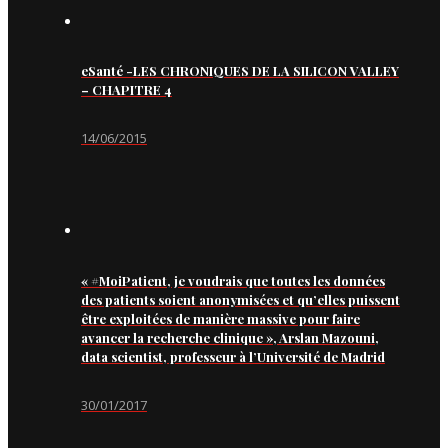
eSanté -LES CHRONIQUES DE LA SILICON VALLEY
– CHAPITRE 4
14/06/2015
« #MoiPatient, je voudrais que toutes les données
des patients soient anonymisées et qu’elles puissent
être exploitées de manière massive pour faire
avancer la recherche clinique », Arslan Mazouni,
data scientist, professeur à l’Université de Madrid
30/01/2017