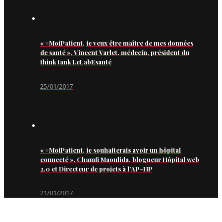
« #MoiPatient, je veux être maître de mes données
de santé », Vincent Varlet, médecin, président du
think tank LeLabEsanté
25/01/2017
« #MoiPatient, je souhaiterais avoir un hôpital
connecté », Chamfi Maoulida, blogueur Hôpital web
2.0 et Directeur de projets à l’AP-HP
21/01/2017