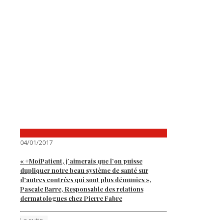
04/01/2017
« #MoiPatient, j’aimerais que l’on puisse
dupliquer notre beau système de santé sur
d’autres contrées qui sont plus démunies »,
Pascale Barre, Responsable des relations
dermatologues chez Pierre Fabre
La suite...