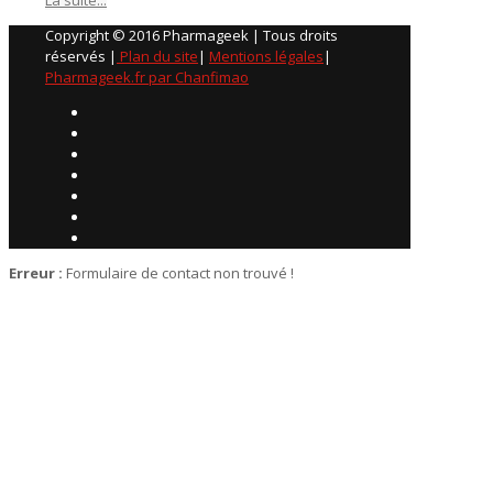
Copyright © 2016 Pharmageek | Tous droits
réservés |
Plan du site
|
Mentions légales
|
Pharmageek.fr par Chanfimao
Erreur :
Formulaire de contact non trouvé !