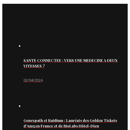
SANTE CONNECTEE : VERS UNE MEDECINE A DEUX
VITESSES ?
02/04/2024
Genexpath et Raidium : Lauréats des Golden Tickets
d’Amgen France et de BioLabs Hôtel-Dieu