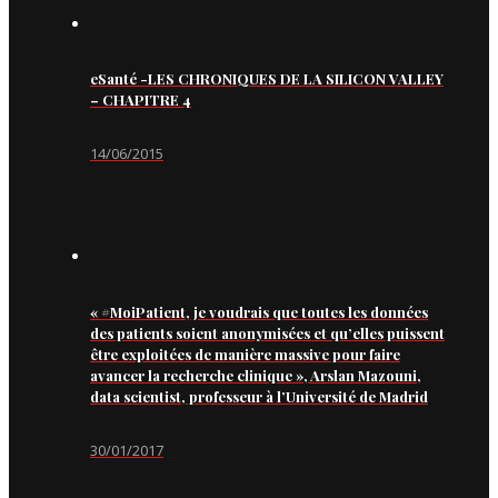
eSanté -LES CHRONIQUES DE LA SILICON VALLEY
– CHAPITRE 4
14/06/2015
« #MoiPatient, je voudrais que toutes les données
des patients soient anonymisées et qu’elles puissent
être exploitées de manière massive pour faire
avancer la recherche clinique », Arslan Mazouni,
data scientist, professeur à l’Université de Madrid
30/01/2017