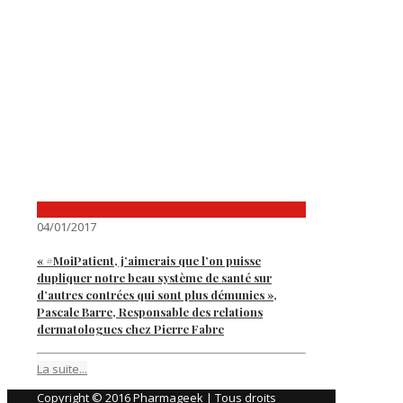
04/01/2017
« #MoiPatient, j’aimerais que l’on puisse
dupliquer notre beau système de santé sur
d’autres contrées qui sont plus démunies »,
Pascale Barre, Responsable des relations
dermatologues chez Pierre Fabre
La suite...
Copyright © 2016 Pharmageek | Tous droits