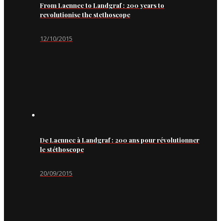
From Laennec to Landgraf : 200 years to
revolutionise the stethoscope
12/10/2015
De Laennec à Landgraf : 200 ans pour révolutionner
le stéthoscope
20/09/2015