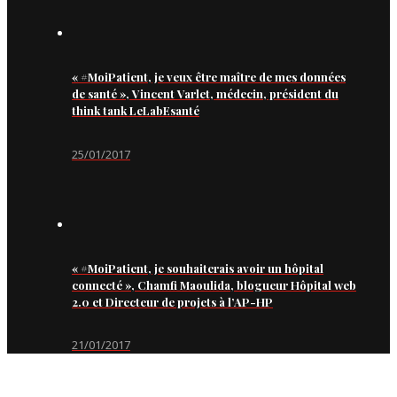
« #MoiPatient, je veux être maître de mes données
de santé », Vincent Varlet, médecin, président du
think tank LeLabEsanté
25/01/2017
« #MoiPatient, je souhaiterais avoir un hôpital
connecté », Chamfi Maoulida, blogueur Hôpital web
2.0 et Directeur de projets à l’AP-HP
21/01/2017