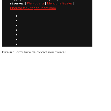
réservés |
Plan du site
|
Mentions légales
|
Pharmageek.fr par Chanfimao
Erreur :
Formulaire de contact non trouvé !