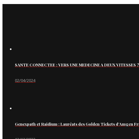
SANTE CONNECTEE : VERS UNE MEDECINE A DEUX VITESSES ?
02/04/2024
Genexpath et Raidium : Lauréats des Golden Tickets d’Amgen Fr