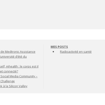
MES POSTS
de Medtronic Assistance
Radioactivité en santé
’université d’été du
lf, mhealth : le corps est il
jet connecté?
 Social Media Community –
t Challenge
à la Silicon Valley