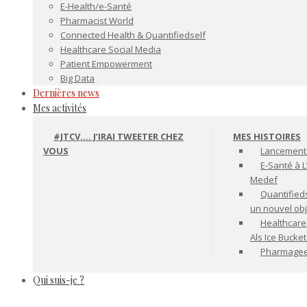
E-Health/e-Santé
Pharmacist World
Connected Health & Quantifiedself
Healthcare Social Media
Patient Empowerment
Big Data
Dernières news
Mes activités
#JTCV…. J’IRAI TWEETER CHEZ
MES HISTOIRES
VOUS
Lancement 
E-Santé à L
Medef
Quantifiedse
un nouvel ob
Healthcare
Als Ice Bucke
Pharmageek 
Qui suis-je ?