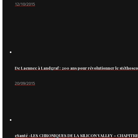
12/10/2015
De Laennec à Landgraf : 200 ans pour révolutionner le stéthosc
20/09/2015
eSanté -LES CHRONIQUES DE LA SILICON VALLEY – CHAPITRE