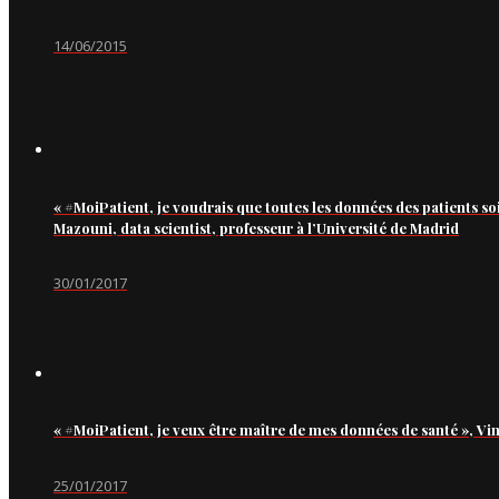
14/06/2015
« #MoiPatient, je voudrais que toutes les données des patients so
Mazouni, data scientist, professeur à l’Université de Madrid
30/01/2017
« #MoiPatient, je veux être maître de mes données de santé », Vi
25/01/2017