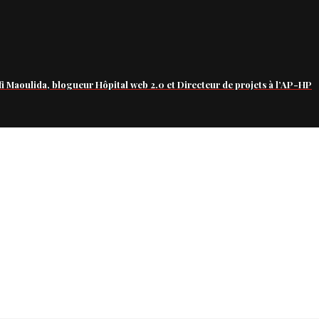
fi Maoulida, blogueur Hôpital web 2.0 et Directeur de projets à l’AP-HP