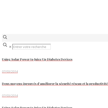
✕
Using Solar Power to Juice Up Diabetes Devices
07/03/2014
Deux moyens éprouvés d’améliorer la sécurité réseau et la productivité 
07/03/2014
Using Solar Power to Juice Up Diabetes Devices