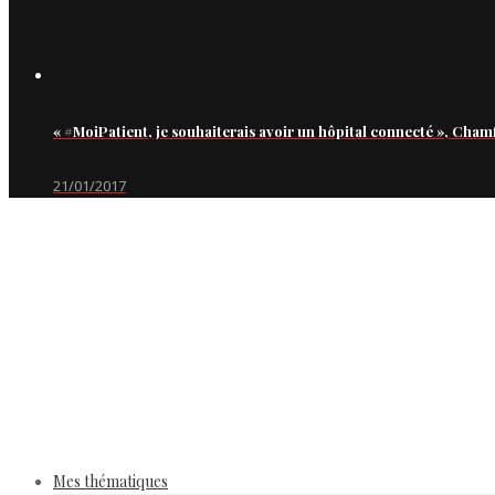
« #MoiPatient, je souhaiterais avoir un hôpital connecté », Cham
21/01/2017
Mes thématiques