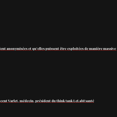
ient anonymisées et qu’elles puissent être exploitées de manière massive 
ncent Varlet, médecin, président du think tank LeLabEsanté