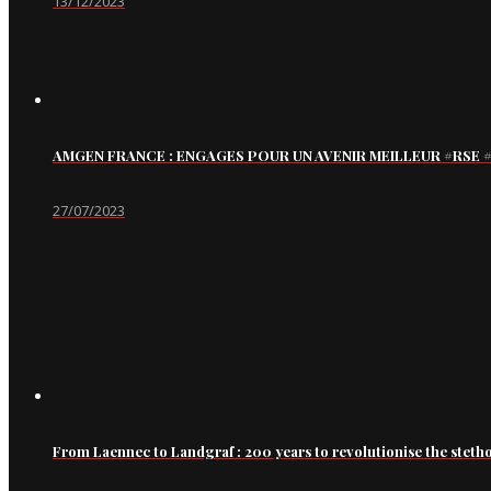
13/12/2023
AMGEN FRANCE : ENGAGES POUR UN AVENIR MEILLEUR #RS
27/07/2023
From Laennec to Landgraf : 200 years to revolutionise the steth