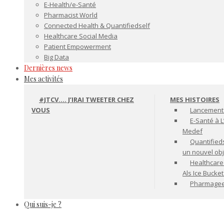
E-Health/e-Santé
Pharmacist World
Connected Health & Quantifiedself
Healthcare Social Media
Patient Empowerment
Big Data
Dernières news
Mes activités
#JTCV…. J’IRAI TWEETER CHEZ
MES HISTOIRES
VOUS
Lancement 
E-Santé à L
Medef
Quantifiedse
un nouvel ob
Healthcare
Als Ice Bucke
Pharmageek 
Qui suis-je ?