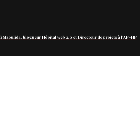
fi Maoulida, blogueur Hôpital web 2.0 et Directeur de projets à l’AP-HP