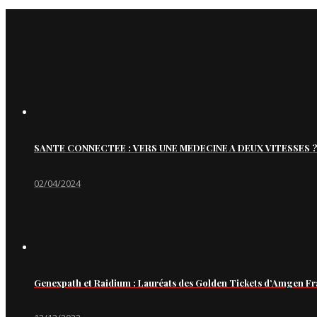
SANTE CONNECTEE : VERS UNE MEDECINE A DEUX VITESSES ?
02/04/2024
Genexpath et Raidium : Lauréats des Golden Tickets d’Amgen Fr