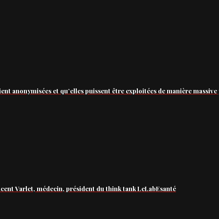
ient anonymisées et qu’elles puissent être exploitées de manière massive 
ncent Varlet, médecin, président du think tank LeLabEsanté