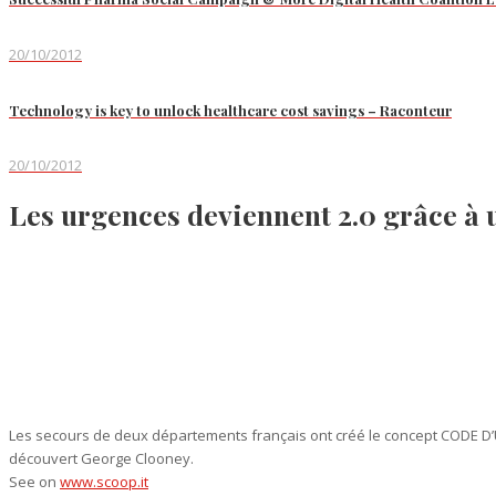
20/10/2012
Technology is key to unlock healthcare cost savings – Raconteur
20/10/2012
Les urgences deviennent 2.0 grâce à
Les secours de deux départements français ont créé le concept CODE D’U
découvert George Clooney.
See on
www.scoop.it