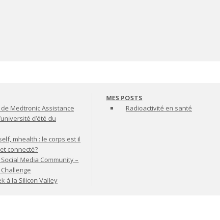
MES POSTS
de Medtronic Assistance
Radioactivité en santé
’université d’été du
lf, mhealth : le corps est il
jet connecté?
 Social Media Community –
t Challenge
à la Silicon Valley