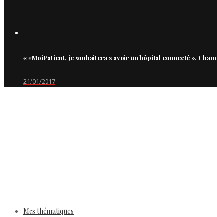
« #MoiPatient, je souhaiterais avoir un hôpital connecté », Cham
21/01/2017
Mes thématiques