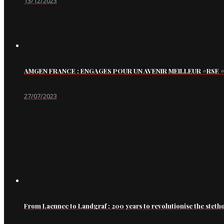
13/12/2023
AMGEN FRANCE : ENGAGES POUR UN AVENIR MEILLEUR #RS
27/07/2023
From Laennec to Landgraf : 200 years to revolutionise the steth