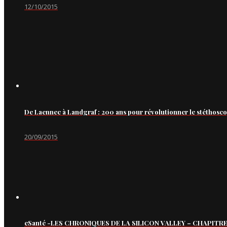
12/10/2015
De Laennec à Landgraf : 200 ans pour révolutionner le stéthosc
20/09/2015
eSanté -LES CHRONIQUES DE LA SILICON VALLEY – CHAPITRE