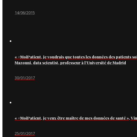
14/06/2015
« #MoiPatient, je voudrais que toutes les données des patients so
Mazouni, data scientist, professeur à l’Université de Madrid
30/01/2017
« #MoiPatient, je veux être maître de mes données de santé », Vi
25/01/2017