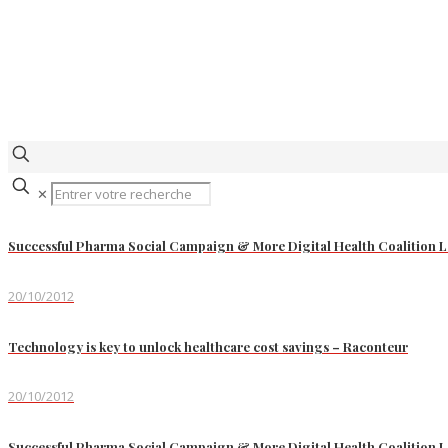
✕
Successful Pharma Social Campaign & More Digital Health Coalition 
20/10/2012
Technology is key to unlock healthcare cost savings – Raconteur
20/10/2012
Successful Pharma Social Campaign & More Digital Health Coalition 